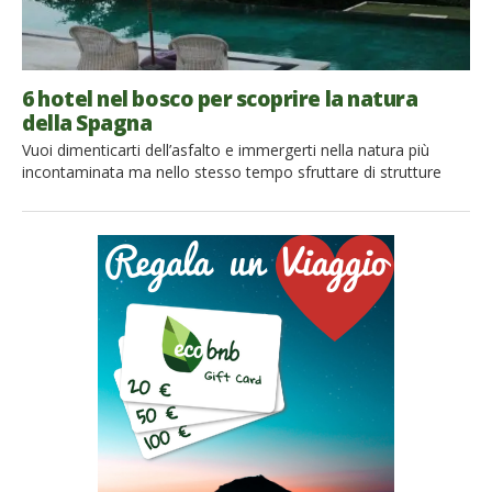
6 hotel nel bosco per scoprire la natura
della Spagna
Vuoi dimenticarti dell’asfalto e immergerti nella natura più
incontaminata ma nello stesso tempo sfruttare di strutture
green, comode, eleganti e complete? Lasciati sedurre da i
migliori hotel nel bosco che la Spagna e la sua splendida
natura possono offrire. Eccoti una lista completa dei migliori 6
hotel nel bosco che puoi trovare nella Spagna più […]