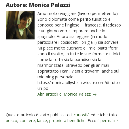
Autore: Monica Palazzi
Amo molto viaggiare (lavoro permettendo)...
Sono diplomata come perito turistico e
conosco bene l’inglese, il francese, il tedesco
e un giorno vorrei imparare anche lo
spagnolo. Adoro sia leggere (in modo
particolare i cosiddetti libri gialli) sia scrivere.
Mi piace molto cucinare e i miei piatti “forti”
sono il risotto, in tutte le sue forme, e i dolci
come la torta sia la paradiso sia la
marmorizzata. Stravedo per gli animali
soprattutto i cani. Vieni a trovarmi anche sul
mio blog personale
https://monicajollystella.wixsite.com/di-tutto-
un-po
Altri articoli di Monica Palazzi →
Questo articolo è stato pubblicato il
curiosità
ed etichettato
bosco
,
conifere
,
larice
,
proprietà benefiche
. Ecco il
permalink
.