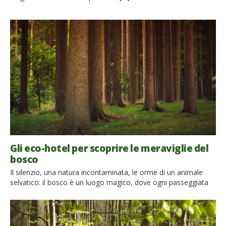
Gli eco-hotel per scoprire le meraviglie del
bosco
Il silenzio, una natura incontaminata, le orme di un animale
selvatico: il bosco è un luogo magico, dove ogni passeggiata
diventa un’incredibile esperienza. Trascorrere una vacanza
immersi nel bosco, dormire circondati dalla natura è ancora
più speciale, qualcosa da vivere, per riscoprire se stessi,
ritrovare un benessere perduto, una connessione profonda