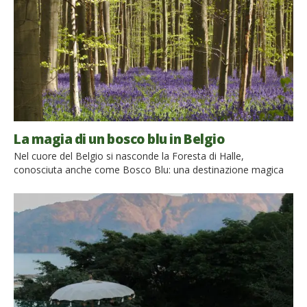
con l’ambiente che ci […]
La magia di un bosco blu in Belgio
Nel cuore del Belgio si nasconde la Foresta di Halle,
conosciuta anche come Bosco Blu: una destinazione magica
per questa primavera A poco più di 30 minuti da Bruxelles, nel
centro del Belgio, c’è un’estesa foresta di sequoie giganti, si
tratta della Foresta di Halle, un luogo meraviglioso che in
primavera diventa ancora più magico. […]