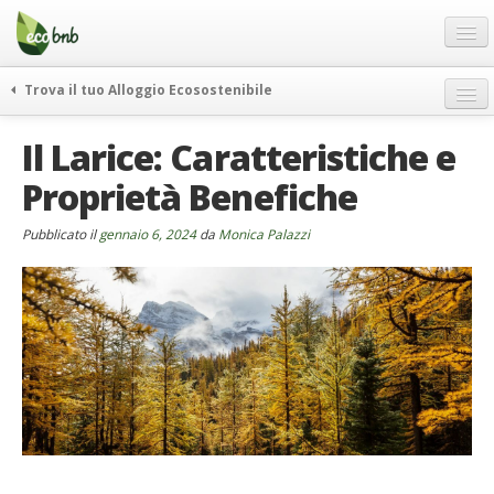
Menu
Salta
al
contenuto
Blog
Trova il tuo Alloggio Ecosostenibile
Offerte Speciali
weekend green
Il Larice: Caratteristiche e
Regali
itinerari
Proprietà Benefiche
FAQ
curiosità
vivere e viaggiare verde
Chi Siamo
Pubblicato il
gennaio 6, 2024
da
Monica Palazzi
news ed eventi
Partner
ecohotel
Contatti
rassegna stampa
Italiano
German
English
Spanish