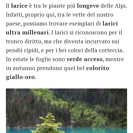
Il
larice
è tra le piante più
longeve
delle Alpi.
French
Infatti, proprio qui, tra le vette del nostro
Italiano
paese, possiamo trovare esemplari di
larici
ultra millenari
. I larici si riconoscono per il
tronco diritto, ma che diventa incurvato sui
pendii ripidi, e per i bei colori della corteccia.
In estate le foglie sono
verde acceso
, mentre
in autunno prendono quel bel
colorito
giallo-oro
.