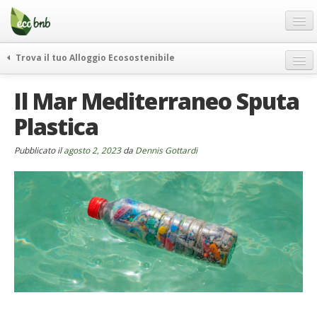
Menu
Salta
al
contenuto
Blog
Trova il tuo Alloggio Ecosostenibile
Offerte Speciali
weekend green
Il Mar Mediterraneo Sputa
Regali
itinerari
Plastica
FAQ
curiosità
vivere e viaggiare verde
Chi Siamo
Pubblicato il
agosto 2, 2023
da
Dennis Gottardi
news ed eventi
Partner
ecohotel
Contatti
rassegna stampa
Italiano
German
English
Spanish