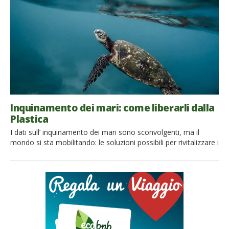
queste piccole cose, se messe […]
Inquinamento dei mari: come liberarli dalla
Plastica
I dati sull’ inquinamento dei mari sono sconvolgenti, ma il
mondo si sta mobilitando: le soluzioni possibili per rivitalizzare i
mari e liberarli dalla plastica si stanno moltiplicando.
Scopriamole insieme! La plastica è oggi tra i più diffusi
inquinanti dell’ambiente. Il mare in particolar modo sta vivendo
una situazione piuttosto critica: il fenomeno delle isole di […]