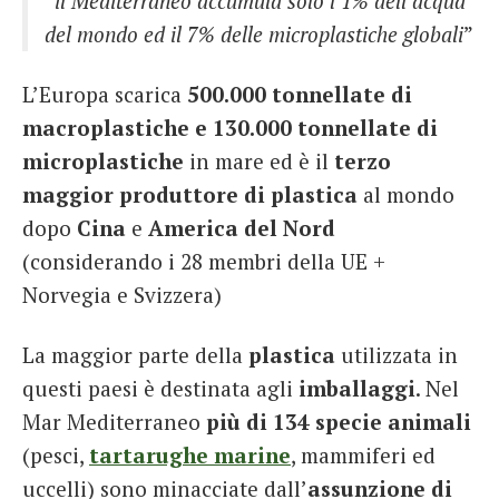
“
il Mediterraneo accumula solo l’1% dell’acqua
del mondo ed il 7% delle microplastiche globali
”
L’Europa scarica
500.000 tonnellate di
macroplastiche e 130.000 tonnellate di
microplastiche
in mare ed è il
terzo
maggior produttore di plastica
al mondo
dopo
Cina
e
America del Nord
(considerando i 28 membri della UE +
Norvegia e Svizzera)
La maggior parte della
plastica
utilizzata in
questi paesi è destinata agli
imballaggi
. Nel
Mar Mediterraneo
più di 134 specie animali
(pesci,
tartarughe marine
, mammiferi ed
uccelli) sono minacciate dall’
assunzione di