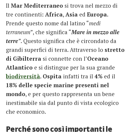
Il
Mar Mediterraneo
si trova nel mezzo di
French
tre continenti:
Africa
,
Asia
ed
Europa
.
Italiano
Prende questo nome dal latino “
medi
terraneum
”, che significa “
Mare in mezzo alle
terre
”
. Questo significa che è circondato da
grandi superfici di terra. Attraverso lo
stretto
di Gibilterra
si connette con l’
Oceano
Atlantico
e si distingue per la sua grande
biodiversità
.
Ospita
infatti tra il
4%
ed il
18% delle specie marine presenti nel
mondo
, e per questo rappresenta un bene
inestimabile sia dal punto di vista ecologico
che economico.
Perché sono così importanti le