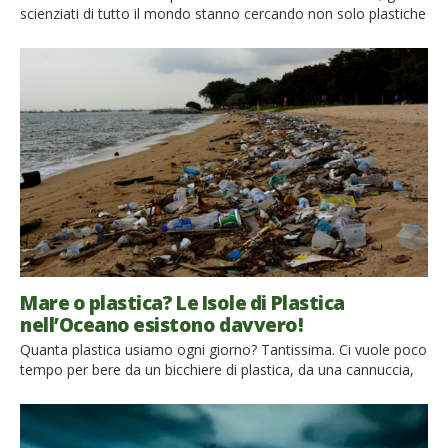
scienziati di tutto il mondo stanno cercando non solo plastiche
alternative, ma anche modi per smaltire i rifiuti di plastica. In
una discarica del Pakistan, gli scienziati hanno scoperto che il
fungo chiamato Aspergillus tubingensis può nutrirsi di plastica.
Un gruppo di ricercatori dell’Accademia delle Scienze cinese […]
Mare o plastica? Le Isole di Plastica
nell’Oceano esistono davvero!
Quanta plastica usiamo ogni giorno? Tantissima. Ci vuole poco
tempo per bere da un bicchiere di plastica, da una cannuccia,
da una bottiglietta, o per buttare via la plastica che confeziona
qualcosa che abbiamo appena comprato o un sacchetto in cui
portiamo la spesa, ma un’infinità perchè si smaltiscano. Tutte