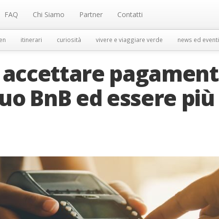
FAQ
Chi Siamo
Partner
Contatti
en
itinerari
curiosità
vivere e viaggiare verde
news ed eventi
d accettare pagament
tuo BnB ed essere più