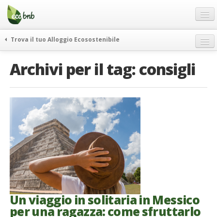
Menu
Salta
al
contenuto
Blog
Trova il tuo Alloggio Ecosostenibile
Offerte Speciali
weekend green
Archivi per il tag:
consigli
Regali
itinerari
FAQ
curiosità
vivere e viaggiare verde
Chi Siamo
news ed eventi
Partner
ecohotel
Contatti
rassegna stampa
Italiano
German
English
Un viaggio in solitaria in Messico
per una ragazza: come sfruttarlo
Spanish