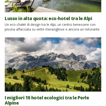
Lusso in alta quota: eco-hotel tra le Alpi
Un eco-chalet di design tra le Alpi, un centro benessere con
piscina affacciata su vette meravigliose e ancora un ristorante
gourmet che serve piatti squisiti e biologici: ecco 10 luoghi
speciali tra le Alpi dove il lusso si sposa con il rispetto della
natura per offrirti così un weekend davvero indimenticabile.
Piscina con vista in Val […]
I migliori 10 hotel ecologici tra le Perle
Alpine