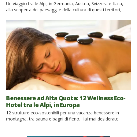
Un viaggio tra le Alpi, in Germania, Austria, Svizzera e Italia,
alla scoperta dei paesaggi e della cultura di questi territori,
soggiornando in hotel che hanno scelto la strada della
sostenibilità ambientale: godetevi tutti i comfort, in armonia
con la natura! 1. Peterwieshof – Val di Funes – Italia Nella
splendida cornice della Val di […]
Benessere ad Alta Quota: 12 Wellness Eco-
Hotel tra le Alpi, in Europa
12 strutture eco-sostenibili per una vacanza benessere in
montagna, tra sauna e bagni di fieno. Hai mai desiderato
vivere l’emozione di una vacanza benessere circondato dai
paesaggi di meravigliose montagne? Lasciati coccolare in uno