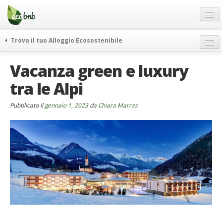
Menu
Salta
al
contenuto
Blog
Trova il tuo Alloggio Ecosostenibile
Offerte Speciali
weekend green
Vacanza green e luxury
Regali
itinerari
tra le Alpi
FAQ
curiosità
vivere e viaggiare verde
Chi Siamo
Pubblicato il
gennaio 1, 2023
da
Chiara Marras
news ed eventi
Partner
ecohotel
Contatti
rassegna stampa
Italiano
German
English
Spanish