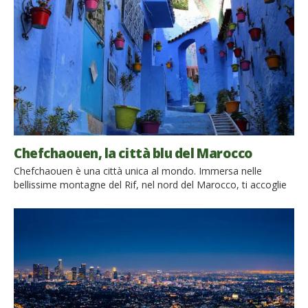
come sia possibile svilupparsi economicamente nel rispetto
dell’ambiente. L’ultima notizia riguarda la messa al […]
Chefchaouen, la città blu del Marocco
Chefchaouen è una città unica al mondo. Immersa nelle
bellissime montagne del Rif, nel nord del Marocco, ti accoglie
con le sua case, le sue porte e le sue scale dipinte di blu. Sino
agli anni ’50 è rimasta sconosciuta ai turisti che non potevano
entrare in quanto località sacra. Ma oggi numerosi viaggiatori
arrivano […]