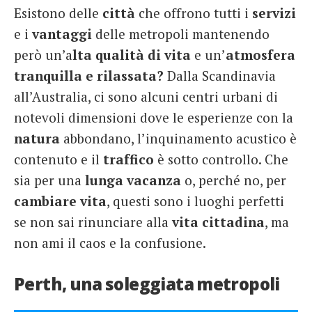
Esistono delle
città
che offrono tutti i
servizi
French
e i
vantaggi
delle metropoli mantenendo
Italiano
però un’a
lta qualità di vita
e un’
atmosfera
tranquilla e rilassata?
Dalla Scandinavia
all’Australia, ci sono alcuni centri urbani di
notevoli dimensioni dove le esperienze con la
natura
abbondano, l’inquinamento acustico è
contenuto e il
traffico
è sotto controllo. Che
sia per una
lunga
vacanza
o, perché no, per
cambiare
vita
, questi sono i luoghi perfetti
se non sai rinunciare alla
vita
cittadina
, ma
non ami il caos e la confusione.
Perth, una soleggiata metropoli