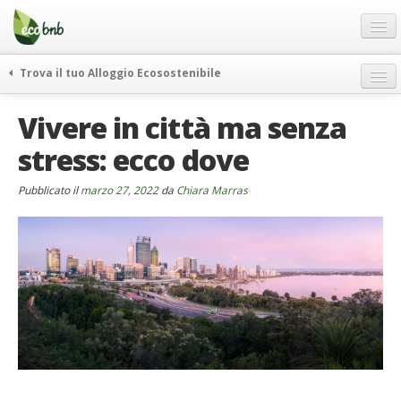
Menu
Salta
al
contenuto
Blog
Trova il tuo Alloggio Ecosostenibile
Offerte Speciali
weekend green
Vivere in città ma senza
Regali
itinerari
stress: ecco dove
FAQ
curiosità
vivere e viaggiare verde
Chi Siamo
Pubblicato il
marzo 27, 2022
da
Chiara Marras
news ed eventi
Partner
ecohotel
Contatti
rassegna stampa
Italiano
German
English
Spanish