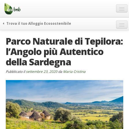
Menu
Salta
al
contenuto
Blog
Trova il tuo Alloggio Ecosostenibile
Offerte Speciali
weekend green
Parco Naturale di Tepilora:
Regali
itinerari
l’Angolo più Autentico
FAQ
curiosità
della Sardegna
vivere e viaggiare verde
Chi Siamo
news ed eventi
Partner
Pubblicato il
settembre 23, 2020
da
Maria Cristina
ecohotel
Contatti
rassegna stampa
Italiano
German
English
Spanish