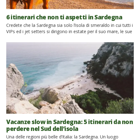
6 itinerari che non ti aspetti in Sardegna
Credete che la Sardegna sia solo l’isola di smeraldo in cui tutti i
VIPs ed i jet setters si dirigono in estate per il suo mare, le sue
spiagge e soprattutto per la sua intensa vita (o notte) sociale?
Provate a vedere le varie proposte che Viaggi Verdi ha scovato
per voi e lasciatevi sorprendere dalle […]
Vacanze slow in Sardegna: 5 itinerari da non
perdere nel Sud dell’isola
Una delle regioni più belle d’Italia: la Sardegna. Un luogo