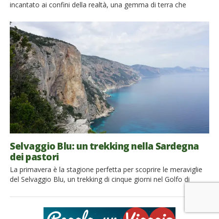
incantato ai confini della realtà, una gemma di terra che
emerge dal mare, un’isola fertile e ricca di paesaggi diversi tra
di loro, che la rendono un vero paradiso naturale. Ma la
Sardegna non è solo questo: è la destinazione perfetta anche
per chi preferisce […]
Selvaggio Blu: un trekking nella Sardegna
dei pastori
La primavera è la stagione perfetta per scoprire le meraviglie
del Selvaggio Blu, un trekking di cinque giorni nel Golfo di
Orosei, lungo la costa orientale della Sardegna. Vi aspettano
avventura, un po di fatica, natura incontaminata e paesaggi
mozziafiato! Il Selvaggio Blu è un percorso a tappe, tracciato
alla fine degli anni ottanta da […]