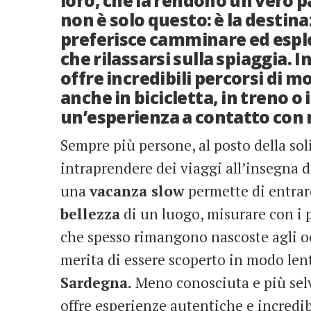
loro, che la rendono un vero 
non è solo questo: è la destin
preferisce camminare ed esplor
che rilassarsi sulla spiaggia. In
offre incredibili percorsi di mo
anche in bicicletta, in treno o 
un’esperienza a contatto con na
Sempre più persone, al posto della sol
intraprendere dei viaggi all’insegna de
una
vacanza slow
permette di entrar
bellezza
di un luogo, misurare con i p
che spesso rimangono nascoste agli occ
merita di essere scoperto in modo len
Sardegna.
Meno conosciuta e più selva
offre esperienze autentiche e incredib