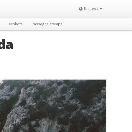
Italiano
ecohotel
rassegna stampa
 da