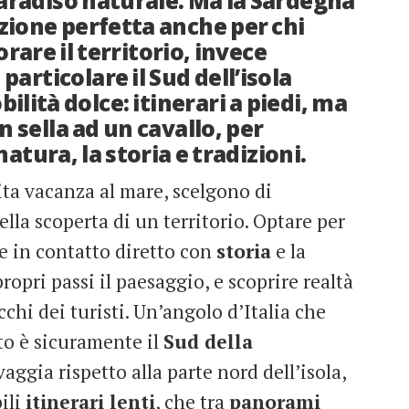
paradiso naturale. Ma la Sardegna
azione perfetta anche per chi
are il territorio, invece
 particolare il Sud dell’isola
bilità dolce: itinerari a piedi, ma
in sella ad un cavallo, per
tura, la storia e tradizioni.
ita vacanza al mare, scelgono di
lla scoperta di un territorio. Optare per
e in contatto diretto con
storia
e la
ropri passi il paesaggio, e scoprire realtà
hi dei turisti. Un’angolo d’Italia che
to è sicuramente il
Sud della
ggia rispetto alla parte nord dell’isola,
ili
itinerari lenti
, che tra
panorami