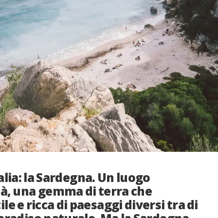
talia: la Sardegna. Un luogo
ltà, una gemma di terra che
le e ricca di paesaggi diversi tra di