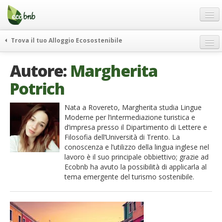
Menu
Salta
al
contenuto
Blog
Trova il tuo Alloggio Ecosostenibile
Offerte Speciali
weekend green
Autore:
Margherita
Regali
itinerari
Potrich
FAQ
curiosità
vivere e viaggiare verde
Chi Siamo
Nata a Rovereto, Margherita studia Lingue
Moderne per l’intermediazione turistica e
news ed eventi
Partner
d’impresa presso il Dipartimento di Lettere e
ecohotel
Filosofia dell’Università di Trento. La
Contatti
conoscenza e l’utilizzo della lingua inglese nel
rassegna stampa
lavoro è il suo principale obbiettivo; grazie ad
Italiano
Ecobnb ha avuto la possibilità di applicarla al
tema emergente del turismo sostenibile.
German
English
Spanish