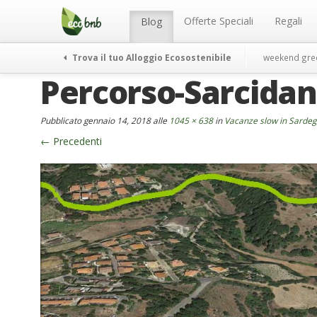
Menu
Salta
al
Offerte Speciali
Regali
Blog
contenuto
Trova il tuo Alloggio Ecosostenibile
weekend gre
Percorso-Sarcidan
Pubblicato
gennaio 14, 2018
alle
1045 × 638
in
Vacanze slow in Sardegn
←
Precedenti