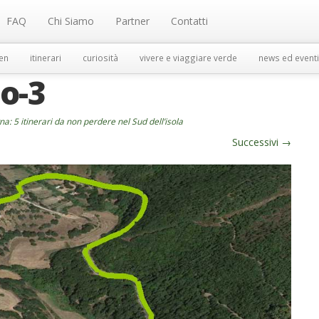
FAQ
Chi Siamo
Partner
Contatti
en
itinerari
curiosità
vivere e viaggiare verde
news ed eventi
o-3
a: 5 itinerari da non perdere nel Sud dell’isola
Successivi
→