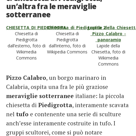
un’altra fra le meraviglie
sotterranee
CHIESETTA_DI_PIEDIGROTTA
Chiesetta_di_Piedigrotta_2
Lapide_della_Chiesett
Chiesetta di
Chiesetta di
_Pizzo_Calabro_-
Piedigrotta
Piedigrotta
_panoramio
dall’esterno, foto di
dall’interno, foto di
Lapide della
Wikimedia
Wikipedia Commons
Chiesetta, foto di
Commons
Wikimedia
Commons
Pizzo Calabro
, un borgo marinaro in
Calabria, ospita una fra le più graziose
meraviglie sotterranee
italiane: la piccola
chiesetta di
Piedigrotta
, interamente scavata
nel
tufo
e contenente una serie di sculture
anch’esse interamente costruite in tufo. I
gruppi scultorei, come si può notare