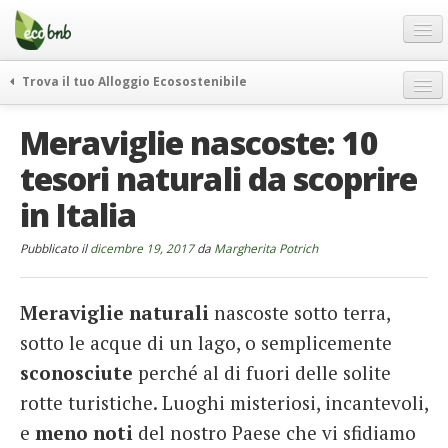
Menu
Salta
al
contenuto
Blog
Trova il tuo Alloggio Ecosostenibile
Offerte Speciali
weekend green
Meraviglie nascoste: 10
Regali
itinerari
tesori naturali da scoprire
FAQ
curiosità
in Italia
vivere e viaggiare verde
Chi Siamo
news ed eventi
Partner
Pubblicato il
dicembre 19, 2017
da
Margherita Potrich
ecohotel
Contatti
rassegna stampa
Meraviglie naturali
nascoste sotto terra,
Italiano
sotto le acque di un lago, o semplicemente
German
sconosciute
perché al di fuori delle solite
English
rotte turistiche. Luoghi misteriosi, incantevoli,
e
meno noti
del nostro Paese che vi sfidiamo
Spanish