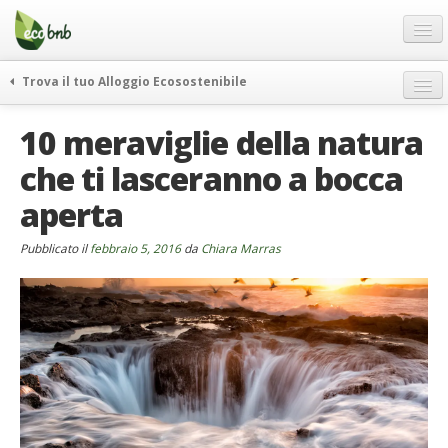
Menu
Salta
al
contenuto
Blog
Trova il tuo Alloggio Ecosostenibile
Offerte Speciali
weekend green
10 meraviglie della natura
Regali
itinerari
che ti lasceranno a bocca
FAQ
curiosità
aperta
vivere e viaggiare verde
Chi Siamo
news ed eventi
Partner
Pubblicato il
febbraio 5, 2016
da
Chiara Marras
ecohotel
Contatti
rassegna stampa
Italiano
German
English
Spanish