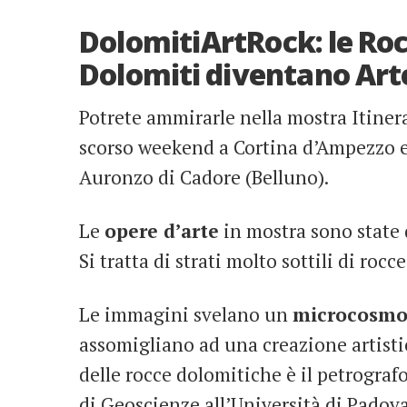
DolomitiArtRock: le Roc
Dolomiti diventano Art
Potrete ammirarle nella mostra Itine
scorso weekend a Cortina d’Ampezzo e 
Auronzo di Cadore (Belluno).
Le
opere d’arte
in mostra sono state 
Si tratta di strati molto sottili di roc
Le immagini svelano un
microcosm
assomigliano ad una creazione artisti
delle rocce dolomitiche è il petrograf
di Geoscienze all’Università di Padova