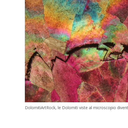
DolomitiArtRock, le Dolomiti viste al microscopio diven