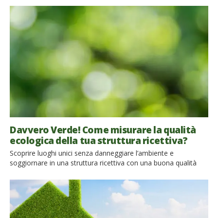
per questo è importante che ognuno di noi faccia la sua parte
per provare a cambiare in meglio. Ora che sei cresciuto ed
indipendente, […]
Davvero Verde! Come misurare la qualità
ecologica della tua struttura ricettiva?
Scoprire luoghi unici senza danneggiare l’ambiente e
soggiornare in una struttura ricettiva con una buona qualità
ecologica è il desiderio di sempre nuovi viaggiatori,
consapevoli di quanto la loro vacanza può davvero incidere
negativamente sull’ecosistema. La crescente domanda di
ecoturismo ha determinato un aumento di “greenwashing“:
l’ecosostenibilità sempre più spesso diventa una strategia di