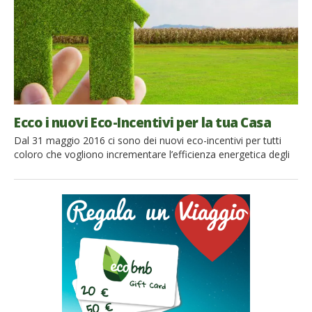
marketing. Così, alcune strutture ricettive pubblicizzano piccoli
e […]
Ecco i nuovi Eco-Incentivi per la tua Casa
Dal 31 maggio 2016 ci sono dei nuovi eco-incentivi per tutti
coloro che vogliono incrementare l’efficienza energetica degli
immobili. Stiamo parlando del Conto Termico 2.0, rivolto a
Pubbliche Amministrazioni, imprese e privati che potranno
accedere a fondi per 900 milioni di euro annui, di cui 200
destinati alla PA. Con il Conto Termico 2.0 è […]