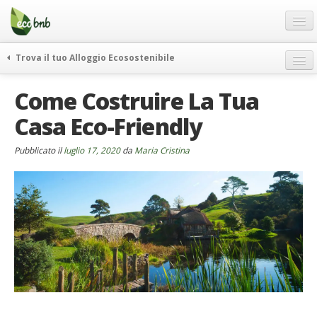
Menu
Salta
al
contenuto
Blog
Trova il tuo Alloggio Ecosostenibile
Offerte Speciali
weekend green
Come Costruire La Tua
Regali
itinerari
Casa Eco-Friendly
FAQ
curiosità
vivere e viaggiare verde
Chi Siamo
Pubblicato il
luglio 17, 2020
da
Maria Cristina
news ed eventi
Partner
ecohotel
Contatti
rassegna stampa
Italiano
German
English
Spanish