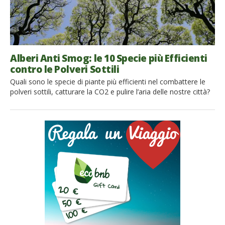
Alberi Anti Smog: le 10 Specie più Efficienti
contro le Polveri Sottili
Quali sono le specie di piante più efficienti nel combattere le
polveri sottili, catturare la CO2 e pulire l’aria delle nostre città?
Ecco la Top 10 degli alberi anti smog Era già noto il ruolo
cruciale giocato dagli alberi nel ridurre emissioni di CO2 e
combattere lo smog delle nostre città. Un recente studio di
Coldiretti mostra […]