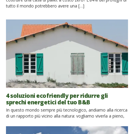
tutto il mondo potrebbero avere una […]
4 soluzioni ecofriendly per ridurre gli
sprechi energetici del tuo B&B
In questo mondo sempre più tecnologico, andiamo alla ricerca
di un rapporto più vicino alla natura: vogliamo viverla a pieno,
ma rispettandola e tutelandola. Anche in vacanza, una
percentuale sempre più alta di persone preferisce i bed &
breakfast eco-friendly. La filosofia di queste strutture turistiche