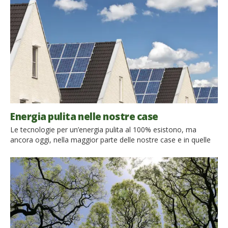
si basa su delle scelte ecologiche e rispettose dell’ambiente,
[…]
Energia pulita nelle nostre case
Le tecnologie per un’energia pulita al 100% esistono, ma
ancora oggi, nella maggior parte delle nostre case e in quelle
di tutto il mondo, si utilizza l’energia prodotta da carbone,
petrolio o da altre fonti inquinanti e in via di esaurimento.
L’energia che quotidianamente utilizziamo proviene ancora dai
combustili fossili. Questi, a causa delle altissime emissioni […]