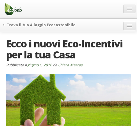
Menu
Salta
al
contenuto
Blog
Trova il tuo Alloggio Ecosostenibile
Offerte Speciali
weekend green
Ecco i nuovi Eco-Incentivi
Regali
itinerari
per la tua Casa
FAQ
curiosità
vivere e viaggiare verde
Chi Siamo
Pubblicato il
giugno 1, 2016
da
Chiara Marras
news ed eventi
Partner
ecohotel
Contatti
rassegna stampa
Italiano
German
English
Spanish