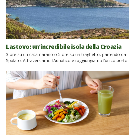
Lastovo: un’incredibile isola della Croazia
3 ore su un catamarano o 5 ore su un traghetto, partendo da
Spalato. Attraversiamo l’Adriatico e raggiungiamo l’unico porto
dell’isola di Lastovo (in italiano conosciuta anche come
Lagosta). Colline verdissime, vigne e il loro profumo inebriante,
piccoli villaggi di pescatori dal fascino senza tempo, antiche
tradizioni popolari: Lastovo è un paradiso naturale davvero
incantevole […]