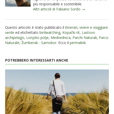
più responsabile e sostenibile.
Altri articoli di Fabiano Sordo →
Questo articolo è stato pubblicato il
itinerari
,
vivere e viaggiare
verde
ed etichettato
birdwatching
,
Kopački rit
,
Lastovo
archipelago
,
Lonjsko polje
,
Medvednica
,
Parchi Naturali
,
Parco
Naturale
,
Žumberak - Samobor
. Ecco il
permalink
.
POTREBBERO INTERESSARTI ANCHE