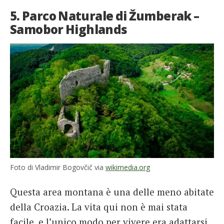
5. Parco Naturale di Žumberak –
Samobor Highlands
Foto di Vladimir Bogovčič via
wikimedia.org
Questa area montana è una delle meno abitate
della Croazia. La vita qui non è mai stata
facile, e l’unico modo per vivere era adattarsi