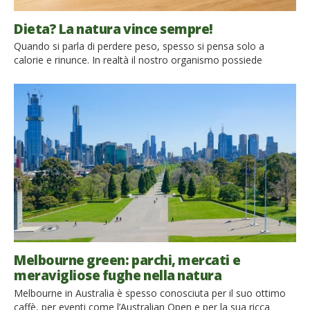
Dieta? La natura vince sempre!
Quando si parla di perdere peso, spesso si pensa solo a
calorie e rinunce. In realtà il nostro organismo possiede
sofisticati meccanismi naturali che regolano il senso di fame e
di sazietà. Alcuni alimenti, soprattutto quelli vegetali, ricchi di
fibre e poco trasformati, possono favorire questi processi e
aiutarci a mangiare in modo più equilibrato. […]
Melbourne green: parchi, mercati e
meravigliose fughe nella natura
Melbourne in Australia è spesso conosciuta per il suo ottimo
caffè, per eventi come l’Australian Open e per la sua ricca