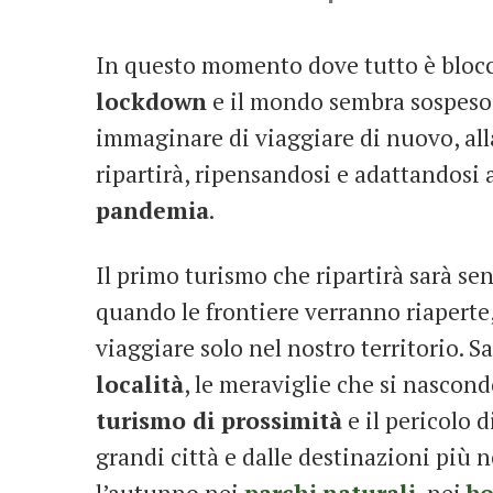
In questo momento dove tutto è blocc
lockdown
e il mondo sembra sospeso n
immaginare di viaggiare di nuovo, all
ripartirà, ripensandosi e adattandosi 
pandemia
.
Il primo turismo che ripartirà sarà s
quando le frontiere verranno riapert
viaggiare solo nel nostro territorio. Sa
località
, le meraviglie che si nascon
turismo di prossimità
e il pericolo d
grandi città e dalle destinazioni più n
l’autunno nei
parchi
naturali
, nei
bo