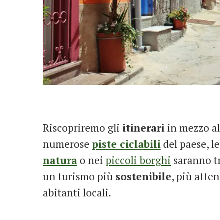
Riscopriremo gli
itinerari
in mezzo a
numerose
piste ciclabili
del paese, l
natura
o nei
piccoli borghi
saranno tr
un turismo più
sostenibile
, più atte
abitanti locali.