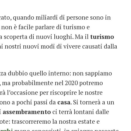
ato, quando miliardi di persone sono in
on è facile parlare di turismo e
a scoperta di nuovi luoghi. Ma il
turismo
ai nostri nuovi modi di vivere causati dalla
enza dubbio quello interno: non sappiamo
e, ma probabilmente nel 2020 potremo
rà l’occasione per riscoprire le nostre
dono a pochi passi da
casa
. Si tornerà a un
i
assembramento
ci terrà lontani dalle
ote: trascorreremo la nostra estate e
rghi
meno conosciuti, in spiagge nascoste