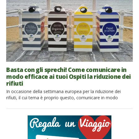
annualmente 13.600.000 tonnellate di rifiuti all’anno. Una
statistica della regione Piemonte ha […]
Basta con gli sprechi! Come comunicare in
modo efficace ai tuoi Ospiti la riduzione dei
rifiuti
In occasione della settimana europea per la riduzione dei
rifiuti, il cui tema è proprio questo, comunicare in modo
efficace il tema dello spreco, scopriamo 5 consigli per
comunicare l’importanza della riduzione dei rifiuti e degli
sprechi ai tuoi ospiti. In viaggio siamo più predisposti a
cambiare abitudini. Il soggiorno in un ecobnb può essere […]