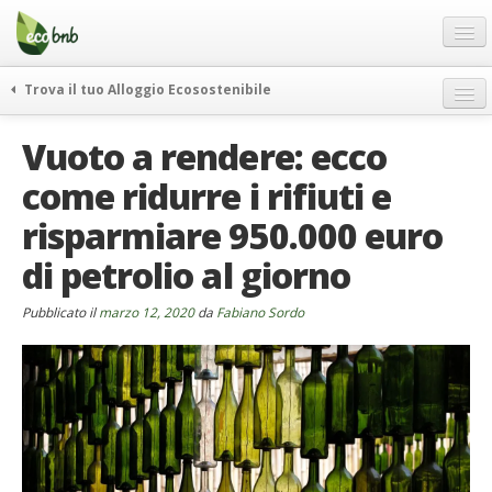
Menu
Salta
al
contenuto
Blog
Trova il tuo Alloggio Ecosostenibile
Offerte Speciali
weekend green
Vuoto a rendere: ecco
Regali
itinerari
come ridurre i rifiuti e
FAQ
curiosità
risparmiare 950.000 euro
vivere e viaggiare verde
Chi Siamo
news ed eventi
di petrolio al giorno
Partner
ecohotel
Contatti
Pubblicato il
marzo 12, 2020
da
Fabiano Sordo
rassegna stampa
Italiano
German
English
Spanish