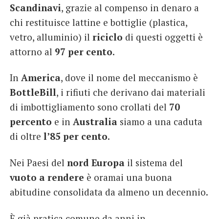
Scandinavi
, grazie al compenso in denaro a
chi restituisce lattine e bottiglie (plastica,
vetro, alluminio) il
riciclo
di questi oggetti è
attorno al
97 per cento
.
In
America
, dove il nome del meccanismo è
Bottle
Bill
, i rifiuti che derivano dai materiali
di imbottigliamento sono crollati del
70
per
cento
e in
Australia
siamo a una caduta
di oltre
l’85 per cento
.
Nei Paesi del
nord Europa
il sistema del
vuoto a rendere
è oramai una buona
abitudine consolidata da almeno un decennio.
È già pratica comune da anni in