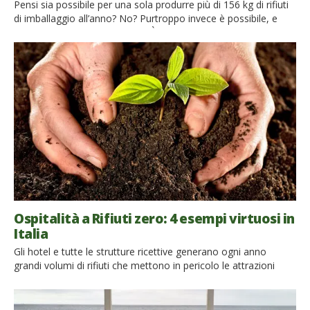
Pensi sia possibile per una sola produrre più di 156 kg di rifiuti
di imballaggio all’anno? No? Purtroppo invece è possibile, e
probabilmente lo fai anche tu. È questa infatti la media di
imballaggi prodotti da ogni cittadino dell’Unione Europea, una
quantità davvero eccessiva che danneggia in modo
irreversibile l’ambiente e gli oceani. Ne avevamo già parlato
qui: […]
Ospitalità a Rifiuti zero: 4 esempi virtuosi in
Italia
Gli hotel e tutte le strutture ricettive generano ogni anno
grandi volumi di rifiuti che mettono in pericolo le attrazioni
naturali locali e producono sempre più emissioni di gas serra,
contribuendo al drammatico cambiamento climatico di questi
anni. In America, ad esempio, l’industria alberghiera produce