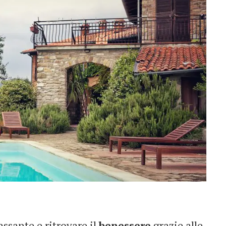
ssante e ritrovare il
benessere
grazie alle