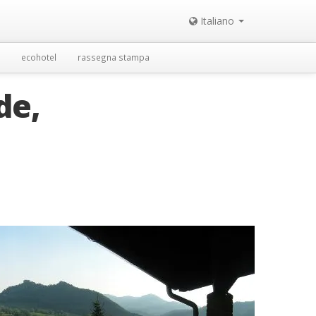
Italiano
ecohotel
rassegna stampa
de,