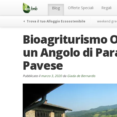
Menu
Salta
al
Offerte Speciali
Regali
Blog
contenuto
Trova il tuo Alloggio Ecosostenibile
weekend gre
Bioagriturismo O
un Angolo di Par
Pavese
Pubblicato il
marzo 3, 2020
da
Giada de Bernardis