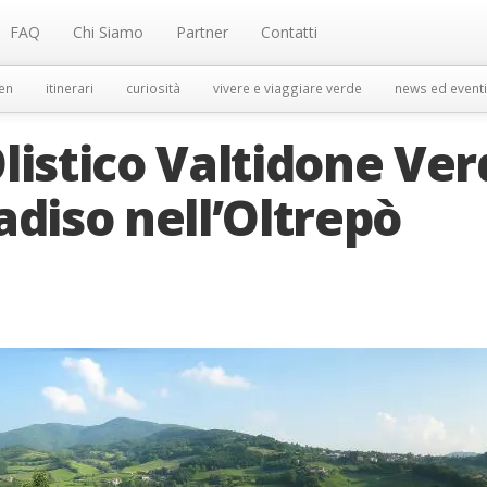
FAQ
Chi Siamo
Partner
Contatti
en
itinerari
curiosità
vivere e viaggiare verde
news ed eventi
listico Valtidone Ver
adiso nell’Oltrepò