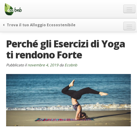
Menu
Salta
al
contenuto
Blog
Trova il tuo Alloggio Ecosostenibile
Offerte Speciali
weekend green
Perché gli Esercizi di Yoga
Regali
itinerari
ti rendono Forte
FAQ
curiosità
vivere e viaggiare verde
Chi Siamo
Pubblicato il
novembre 4, 2019
da
Ecobnb
news ed eventi
Partner
ecohotel
Contatti
rassegna stampa
Italiano
German
English
Spanish