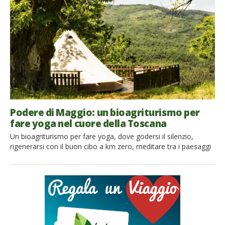
agriturismi sostenibili più belli d’Italia per vivere […]
Podere di Maggio: un bioagriturismo per
fare yoga nel cuore della Toscana
Un bioagriturismo per fare yoga, dove godersi il silenzio,
rigenerarsi con il buon cibo a km zero, meditare tra i paesaggi
unici delle colline toscane e toccare con mano la sostenibilità.
Abbiamo intervistato Rita e Peter dell’agriturismo biologico
Podere di Maggio, ecco cosa ci hanno raccontato. Se siete alla
ricerca di un posto in cui rifugiarvi, circondati dalle […]