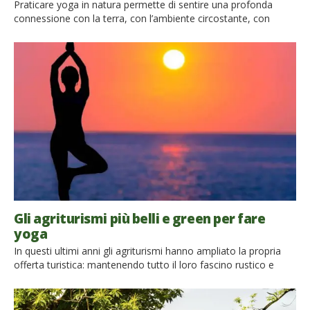
Praticare yoga in natura permette di sentire una profonda
connessione con la terra, con l’ambiente circostante, con
l’universo. Scopriamo insieme i benefici di questa pratica
sempre più popolare e due location speciali in Italia per
organizzare un ritiro olistico di gruppo. Prepariamoci a sentire
l’abbraccio della natura, mentre meditiamo e ritroviamo una
connessione con noi stessi. […]
Gli agriturismi più belli e green per fare
yoga
In questi ultimi anni gli agriturismi hanno ampliato la propria
offerta turistica: mantenendo tutto il loro fascino rustico e
conservando la bellezza della natura ora offrono piccole aree
benessere, corsi di cucina e anche spazi e lezioni di yoga. E
proprio per gli appassionati di yoga abbiamo raccolto gli