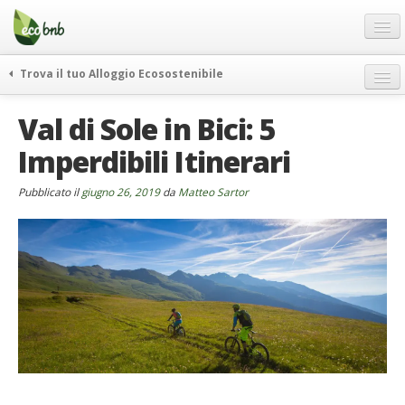
Menu
Salta
al
contenuto
Blog
Trova il tuo Alloggio Ecosostenibile
Offerte Speciali
weekend green
Val di Sole in Bici: 5
Regali
itinerari
Imperdibili Itinerari
FAQ
curiosità
vivere e viaggiare verde
Chi Siamo
Pubblicato il
giugno 26, 2019
da
Matteo Sartor
news ed eventi
Partner
ecohotel
Contatti
rassegna stampa
Italiano
German
English
Spanish