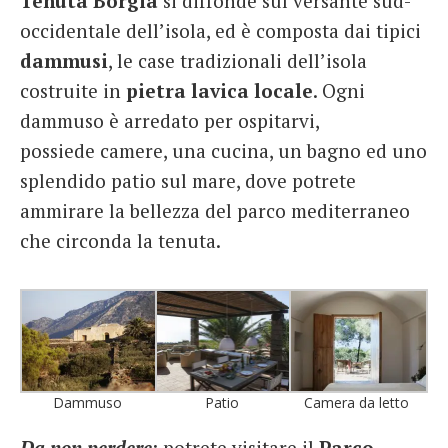
Tenuta Borgia
si diffonde sul versante sud-
occidentale dell’isola, ed è composta dai tipici
dammusi
, le case tradizionali dell’isola
costruite in
pietra lavica locale
. Ogni
dammuso è arredato per ospitarvi,
possiede camere, una cucina, un bagno ed uno
splendido patio sul mare, dove potrete
ammirare la bellezza del parco mediterraneo
che circonda la tenuta.
Dammuso
Patio
Camera da letto
Da non perdere
: potrete visitare il
Parco