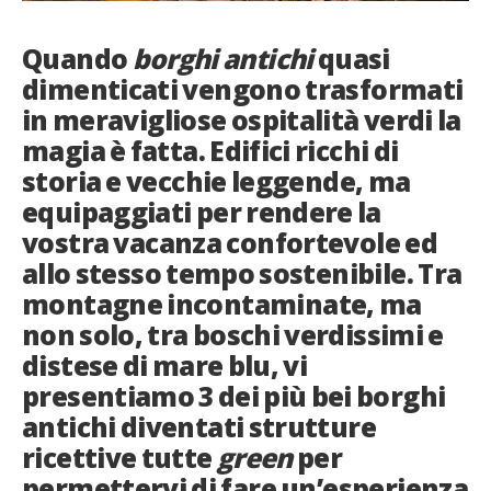
French
Quando
borghi antichi
quasi
Italiano
dimenticati vengono trasformati
in meravigliose ospitalità verdi la
magia è fatta. Edifici ricchi di
storia e vecchie leggende, ma
equipaggiati per rendere la
vostra vacanza confortevole ed
allo stesso tempo sostenibile. Tra
montagne incontaminate, ma
non solo, tra boschi verdissimi e
distese di mare blu, vi
presentiamo 3 dei più bei borghi
antichi diventati strutture
ricettive tutte
green
per
permettervi di fare un’esperienza