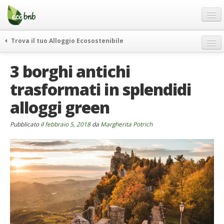
Menu
Salta
al
contenuto
Blog
Trova il tuo Alloggio Ecosostenibile
Offerte Speciali
weekend green
3 borghi antichi
Regali
itinerari
trasformati in splendidi
FAQ
curiosità
alloggi green
vivere e viaggiare verde
Chi Siamo
news ed eventi
Partner
Pubblicato il
febbraio 5, 2018
da
Margherita Potrich
ecohotel
Contatti
rassegna stampa
Italiano
German
English
Spanish