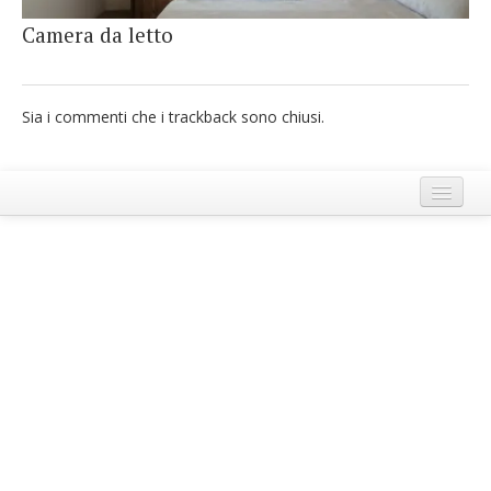
French
Camera da letto
Italiano
Sia i commenti che i trackback sono chiusi.
Termini e Condizioni di Ecobnb