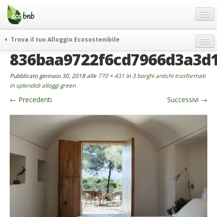
Menu
Salta
al
contenuto
Blog
Trova il tuo Alloggio Ecosostenibile
Offerte Speciali
836baa9722f6cd7966d3a3d
weekend green
Regali
itinerari
Pubblicato
gennaio 30, 2018
alle
770 × 431
in
3 borghi antichi trasformati
FAQ
curiosità
in splendidi alloggi green
←
Precedenti
Successivi
→
vivere e viaggiare verde
Chi Siamo
news ed eventi
Partner
ecohotel
Contatti
rassegna stampa
Italiano
German
English
Spanish