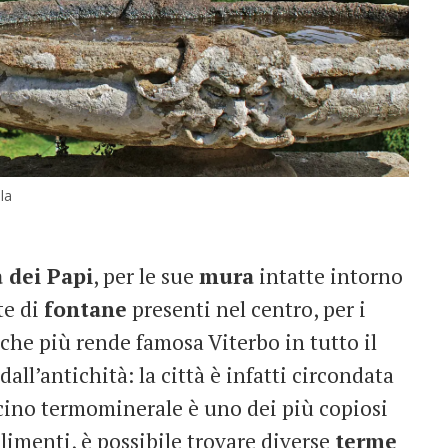
la
à dei Papi
, per le sue
mura
intatte intorno
te di
fontane
presenti nel centro, per i
 che più rende famosa Viterbo in tutto il
dall’antichità: la città è infatti circondata
acino termominerale è uno dei più copiosi
bilimenti, è possibile trovare diverse
terme