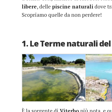
libere
, delle
piscine naturali
dove tr
Scopriamo quelle da non perdere!
1. Le Terme naturali de
È la sorgente di
Viterbo
più nota, e q