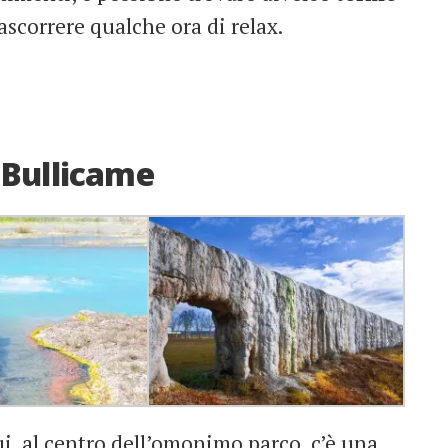
ascorrere qualche ora di relax.
l Bullicame
ui, al centro dell’omonimo parco, c’è una