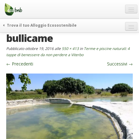
Menu
Salta
al
contenuto
Blog
Trova il tuo Alloggio Ecosostenibile
Offerte Speciali
bullicame
weekend green
Regali
itinerari
Pubblicato
ottobre 19, 2016
alle
550 × 413
in
Terme e piscine naturali: 4
FAQ
curiosità
tappe di benessere da non perdere a Viterbo
←
Precedenti
Successivi
→
vivere e viaggiare verde
Chi Siamo
news ed eventi
Partner
ecohotel
Contatti
rassegna stampa
Italiano
German
English
Spanish