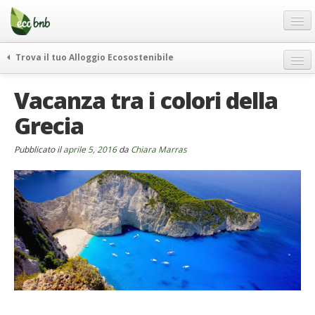
Menu
Salta
al
contenuto
Blog
Trova il tuo Alloggio Ecosostenibile
Offerte Speciali
weekend green
Vacanza tra i colori della
Regali
itinerari
Grecia
FAQ
curiosità
vivere e viaggiare verde
Chi Siamo
Pubblicato il
aprile 5, 2016
da
Chiara Marras
news ed eventi
Partner
ecohotel
Contatti
rassegna stampa
Italiano
German
English
Spanish