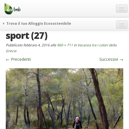
Menu
Salta
al
contenuto
Blog
Trova il tuo Alloggio Ecosostenibile
Offerte Speciali
sport (27)
weekend green
Regali
itinerari
Pubblicato
febbraio 4, 2016
alle
960 × 711
in
Vacanza tra i colori della
FAQ
curiosità
Grecia
←
Precedenti
Successivi
→
vivere e viaggiare verde
Chi Siamo
news ed eventi
Partner
ecohotel
Contatti
rassegna stampa
Italiano
German
English
Spanish