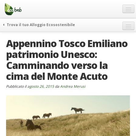
Menu
Salta
al
contenuto
Blog
Trova il tuo Alloggio Ecosostenibile
Offerte Speciali
weekend green
Appennino Tosco Emiliano
Regali
itinerari
patrimonio Unesco:
FAQ
curiosità
Camminando verso la
vivere e viaggiare verde
Chi Siamo
news ed eventi
cima del Monte Acuto
Partner
ecohotel
Contatti
Pubblicato il
agosto 26, 2015
da
Andrea Merusi
rassegna stampa
Italiano
German
English
Spanish