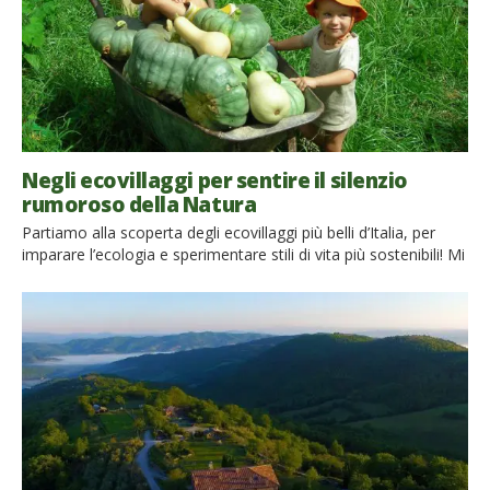
Negli ecovillaggi per sentire il silenzio
rumoroso della Natura
Partiamo alla scoperta degli ecovillaggi più belli d’Italia, per
imparare l’ecologia e sperimentare stili di vita più sostenibili! Mi
piace scoprire nuove realtà, anche quelle che mi mettono più
alla prova e vanno vacillare le mie sicurezze. E questa è una di
quelle volte in cui la sfida è stata ed è davvero intensa. Quando
[…]