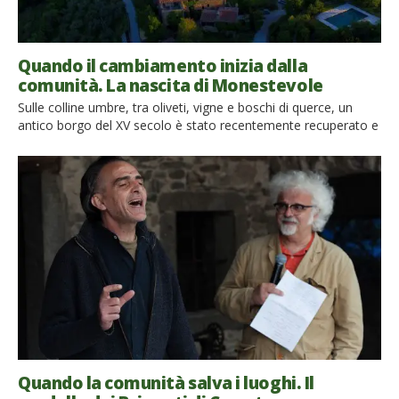
Quando il cambiamento inizia dalla
comunità. La nascita di Monestevole
Sulle colline umbre, tra oliveti, vigne e boschi di querce, un
antico borgo del XV secolo è stato recentemente recuperato e
trasformato in una comunità ecosostenibile, che verrà
inaugurata proprio in questi giorni. Monestevole (a 40 minuti
da Perugia e a 2 ore da Firenze o Roma) sarà la terza
comunità di Tribewanted, dopo quella nelle […]
Quando la comunità salva i luoghi. Il