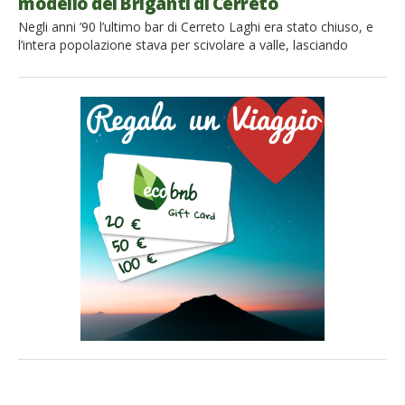
modello dei Briganti di Cerreto
Negli anni ’90 l’ultimo bar di Cerreto Laghi era stato chiuso, e
l’intera popolazione stava per scivolare a valle, lasciando
deserto il piccolo paesino incastonato tra le montagne, ai
confini tra l’appennino Emiliano e quello Toscano. “Il futuro è di
chi lo fa”, disse un brigante 10 anni fa Fu allora che un gruppo
di […]