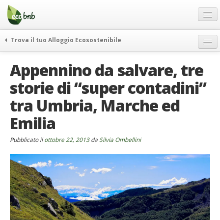
Menu
Salta
al
contenuto
Blog
Trova il tuo Alloggio Ecosostenibile
Offerte Speciali
weekend green
Appennino da salvare, tre
Regali
itinerari
storie di “super contadini”
FAQ
curiosità
tra Umbria, Marche ed
vivere e viaggiare verde
Chi Siamo
news ed eventi
Emilia
Partner
ecohotel
Contatti
Pubblicato il
ottobre 22, 2013
da
Silvia Ombellini
rassegna stampa
Italiano
German
English
Spanish