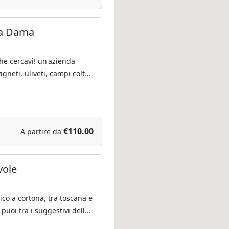
la Dama
che cercavi! un'azienda
igneti, uliveti, campi colt...
€110.00
A partire da
vole
co a cortona, tra toscana e
uoi tra i suggestivi dell...