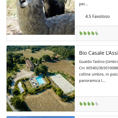
per...
Previous
Next
4.5
Favoloso
Bio Casale L’Ass
Gualdo Tadino (Umbri
Cin it054023b5010088
colline umbre, in posi
panoramica l...
Previous
Next