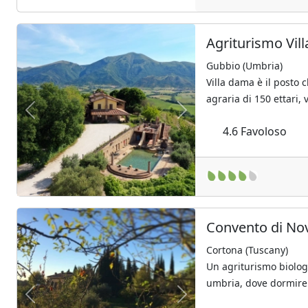
Agriturismo Vil
Gubbio (Umbria)
Villa dama è il posto 
agraria di 150 ettari, v
Previous
Next
4.6
Favoloso
Convento di No
Cortona (Tuscany)
Un agriturismo biologi
umbria, dove dormire p
Previous
Next