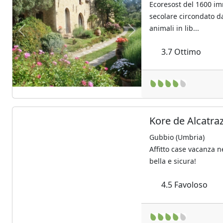
Ecoresost del 1600 im
secolare circondato d
animali in lib...
Previous
Next
3.7
Ottimo
Kore de Alcatra
Gubbio (Umbria)
Affitto case vacanza n
bella e sicura!
Previous
Next
4.5
Favoloso