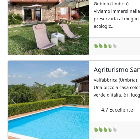
Gubbio (Umbria)
Viviamo immersi nella
preservarla al meglio
Previous
Next
ecologic...
Agriturismo Sa
Valfabbrica (Umbria)
Una piccola casa colon
verde d'italia. è il lu
Previous
Next
4.7
Eccellente