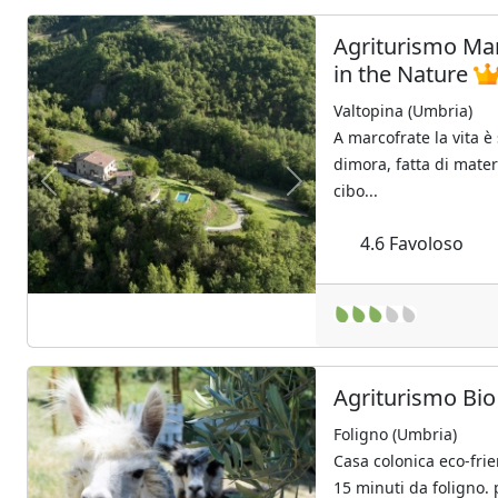
Agriturismo Mar
in the Nature
Valtopina (Umbria)
A marcofrate la vita è
dimora, fatta di materi
cibo...
Previous
Next
4.6
Favoloso
Agriturismo Bio
Foligno (Umbria)
Casa colonica eco-fri
15 minuti da foligno.