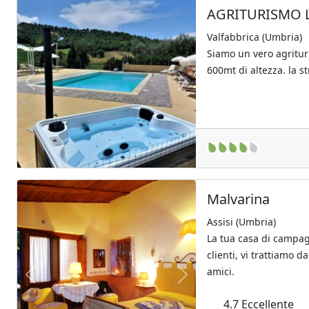
AGRITURISMO 
Valfabbrica (Umbria)
Siamo un vero agrituri
600mt di altezza. la str
Previous
Next
Malvarina
Assisi (Umbria)
La tua casa di campag
clienti, vi trattiamo d
amici.
Previous
Next
4.7
Eccellente