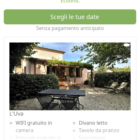
Ecobnb.
zenzero, pesche e menta, fichi e noci, zucca e arance,
kiwi e fiori di biancospino...
Scegli le tue date
Un'altra mia grande passione è la cucina: preparo
Senza pagamento anticipato
ottime colazioni con pane a lievitazione naturale, dolci e
cornetti, tutto fatto in casa con la nostra farina. Dai
nostri campi infatti, totalmente biologici, arriva grano
tenero e farro con cui produciamo farina, pasta e
gallette.
E' per me un'esperienza bellissima poter conoscere
tanta gente, proveniente sia dall'Italia che da altri paesi,
con cui stringere rapporti e condividere esperienze e
racconti di vita in una cornice dove si sta bene e l'aria, il
cibo e l'acqua sono fanno bene.
Se siete appassionati di natura qui potrete godere della
L'Uva
tranquillità e del relax immergendovi nel verde.
WIFI gratuito in
Divano letto
Tutt'intorno all'agriturismo vi sono campi e boschi dove
camera
Tavolo da pranzo
poter fare lunghe passeggiate. Potrete usufruire della
Internet gratuito in
Seggiolone
piscina privata e di una sala comune con camino e