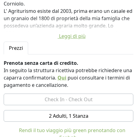
Corniolo.
L' Agriturismo esiste dal 2003, prima erano un casale ed
un granaio del 1800 di proprietà della mia famiglia che
possedeva un’azienda agraria molto grande. Lo
abbiamo ristrutturato in 7 deliziosi appartamenti, una
Leggi di più
sala comune e la piscina.
Vivo in campagna da quando ero bambina, sono
Prezzi
abituata al verde e agli spazi ampi, all’aria pulita, al
silenzio e al sottofondo dei rumori della natura come il
Prenota senza carta di credito.
canto degli uccelli o del gallo la mattina. Amo il
In seguito la struttura ricettiva potrebbe richiedere una
movimento all’aria aperta che il lavoro in campagna e
caparra confirmatoria.
Qui
puoi consultare i termini di
l’attività di agriturismo richiedono.
pagamento e cancellazione.
Ho una grande passione per le confetture, le preparo
con la nostra frutta (assolutamente biologica) e con
frutta di fornitori di fiducia.
Tra i gusti tradizionali ci sono: lamponi rossi, lamponi
2 Adulti, 1 Stanza
bianchi, fragole, albicocche, pesche, prugne, fichi, more
...
Rendi il tuo viaggio più green prenotando con
Tra i gusti particolari invece: pere e noci, prugne e