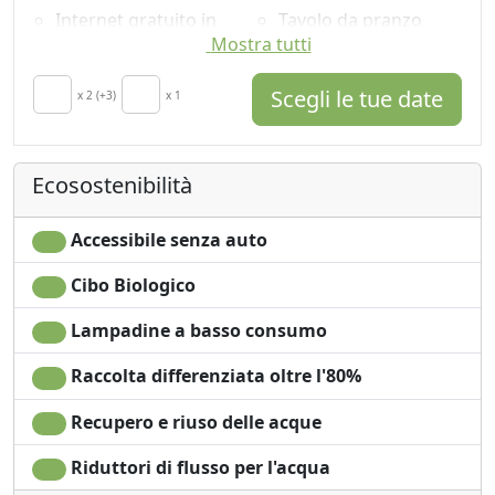
Internet gratuito in
Tavolo da pranzo
Mostra tutti
camera
Seggiolone
TV in camera
Utensili da cucina
Scegli le tue date
Riscaldamento
x 2 (+3)
x 1
Frigorifero
autonomo
Lavastoviglie
Culla
Macchina per il caffé
Cucina
Zona pranzo
Ecosostenibilità
Angolo cottura
all'aperto
Asciugacapelli
Barbecue
Accessibile senza auto
Soggiorno
Doccia
Terrazza
Lavatrice
Cibo Biologico
Patio
Giardino
Lampadine a basso consumo
Stendibiancheria
Vista Montagna
Asciugamani
Vista giardino
Raccolta differenziata oltre l'80%
Lenzuola
Vista panoramica
Armadio o
Ingresso
Recupero e riuso delle acque
Guardaroba
indipendente
Riduttori di flusso per l'acqua
Camino
Microonde