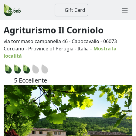
Gift Card
Agriturismo Il Corniolo
via tommaso campanella 46 - Capocavallo
-
06073
Corciano
-
Province of Perugia
-
Italia
–
Mostra la
località
5 Eccellente