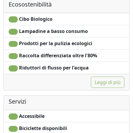
Ecosostenibilità
Angolo cottura
Doccia
Asciugacapelli
Shampoo plastic-free,
Soggiorno
no monodose
Cibo Biologico
Stendibiancheria
Lavatrice
Lampadine a basso consumo
Asciugamani
Giardino
Lenzuola
Vista giardino
Prodotti per la pulizia ecologici
Armadio o
Ingresso
Guardaroba
indipendente
Raccolta differenziata oltre l'80%
Ferro da stiro
Microonde
Riduttori di flusso per l'acqua
Leggi di più
Servizi
Accessibile
Biciclette disponibili