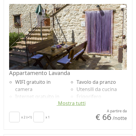
Asciugacapelli
Lavatrice
Soggiorno
Giardino
Stendibiancheria
Vista giardino
Asciugamani
Ingresso
Armadio o
indipendente
Guardaroba
Microonde
Ferro da stiro
Accessibilità
Divano
Appartamento Lavanda
WIFI gratuito in
Tavolo da pranzo
camera
Utensili da cucina
Internet gratuito in
Frigorifero
Mostra tutti
camera
Macchina per il caffé
TV in camera
Zona pranzo
A partire da
€ 66
/notte
Culla
x 2 (+1)
x 1
all'aperto
Cucina
Barbecue
Angolo cottura
Doccia