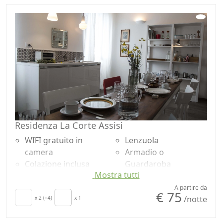
Residenza La Corte Assisi
WIFI gratuito in
Lenzuola
camera
Armadio o
Colazione inclusa
Guardaroba
Mostra tutti
Aria Condizionata
Divano
Riscaldamento
Utensili da cucina
A partire da
€ 75
/notte
autonomo
x 2 (+4)
x 1
Frigorifero
Cucina
Doccia