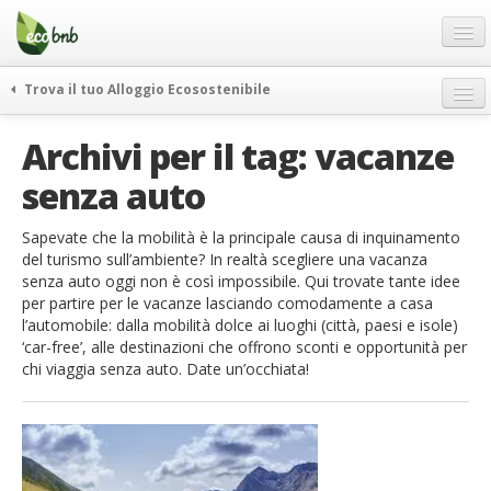
Menu
Salta
al
contenuto
Blog
Trova il tuo Alloggio Ecosostenibile
Offerte Speciali
weekend green
Archivi per il tag:
vacanze
Regali
itinerari
senza auto
FAQ
curiosità
vivere e viaggiare verde
Chi Siamo
Sapevate che la mobilità è la principale causa di inquinamento
del turismo sull’ambiente? In realtà scegliere una vacanza
news ed eventi
Partner
senza auto oggi non è così impossibile. Qui trovate tante idee
ecohotel
per partire per le vacanze lasciando comodamente a casa
Contatti
l’automobile: dalla mobilità dolce ai luoghi (città, paesi e isole)
rassegna stampa
‘car-free’, alle destinazioni che offrono sconti e opportunità per
Italiano
chi viaggia senza auto. Date un’occhiata!
German
English
Spanish