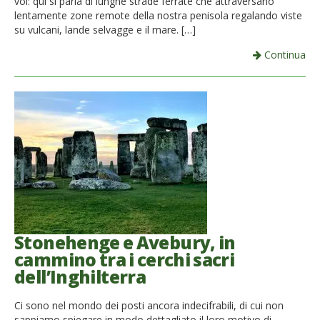
voi: qui si parla di lunghe strade ferrate che attraversano
lentamente zone remote della nostra penisola regalando viste
su vulcani, lande selvagge e il mare. […]
Continua
Stonehenge e Avebury, in
cammino tra i cerchi sacri
dell’Inghilterra
Ci sono nel mondo dei posti ancora indecifrabili, di cui non
sappiamo spiegare in modo dettagliato il loro motivo di