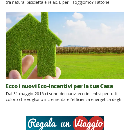
tra natura, bicicletta e relax. E per il soggiorno? Fattorie
accoglienti e biologiche, dove sperimentare la vita contadina. Il
sogno dei vostri bambini! Superiamo le Alpi per raggiungere
l’Austria, meta perfetta per vacanze attive e di divertimento
con i bambini. Ampie valli verdeggianti e […]
Ecco i nuovi Eco-Incentivi per la tua Casa
Dal 31 maggio 2016 ci sono dei nuovi eco-incentivi per tutti
coloro che vogliono incrementare l’efficienza energetica degli
immobili. Stiamo parlando del Conto Termico 2.0, rivolto a
Pubbliche Amministrazioni, imprese e privati che potranno
accedere a fondi per 900 milioni di euro annui, di cui 200
destinati alla PA. Con il Conto Termico 2.0 è […]