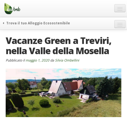
Menu
Salta
al
contenuto
Blog
Trova il tuo Alloggio Ecosostenibile
Offerte Speciali
weekend green
Vacanze Green a Treviri,
Regali
itinerari
nella Valle della Mosella
FAQ
curiosità
vivere e viaggiare verde
Chi Siamo
Pubblicato il
maggio 1, 2020
da
Silvia Ombellini
news ed eventi
Partner
ecohotel
Contatti
rassegna stampa
Italiano
German
English
Spanish