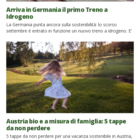
Arriva in Germania il primo Treno a
Idrogeno
La Germania punta ancora sulla sostenibilità: lo scorso
settembre è entrato in funzione un nuovo treno a idrogeno. E’
il primo treno a zero emissioni al mondo, alimentato
esclusivamente ad idrogeno. Può raggiungere i 140 km orari,
con un’autonomia di 800 km con un pieno. Ha una capienza di
300 passeggeri. Il primo treno al mondo ad idrogeno Coradia
[…]
Austria bio e a misura di famiglia: 5 tappe
da non perdere
5 tappe da non perdere per una vacanza sostenibile in Austria,