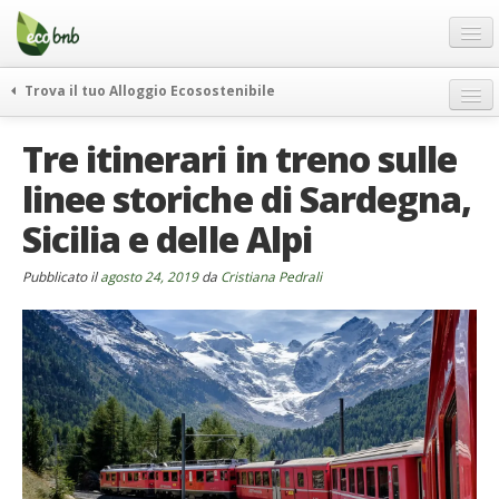
Menu
Salta
al
contenuto
Blog
Trova il tuo Alloggio Ecosostenibile
Offerte Speciali
weekend green
Tre itinerari in treno sulle
Regali
itinerari
linee storiche di Sardegna,
FAQ
curiosità
Sicilia e delle Alpi
vivere e viaggiare verde
Chi Siamo
news ed eventi
Partner
Pubblicato il
agosto 24, 2019
da
Cristiana Pedrali
ecohotel
Contatti
rassegna stampa
Italiano
German
English
Spanish