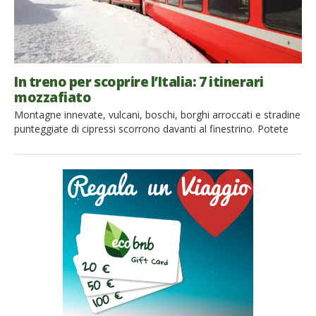
In treno per scoprire l’Italia: 7 itinerari
mozzafiato
Montagne innevate, vulcani, boschi, borghi arroccati e stradine
punteggiate di cipressi scorrono davanti al finestrino. Potete
gustarveli comodamente seduti in un vagone dal design
elegante ed antico, magari sorseggiando una tazza di
caffè. Non vi resta che salire a bordo di uno di questi treni per
scoprire l’Italia lentamente, percorrendo uno di questi 7
itinerari mozzafiato in treno. Pronti […]