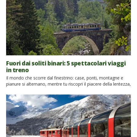
Fuori dai soliti binari: 5 spettacolari viaggi
in treno
Il mondo che scorre dal finestrino: case, ponti, montagne e
pianure si alternano, mentre tu riscopri il piacere della lentezza,
a bordo di un treno insolito ed originale che ti permette di
scoprire l’Italia da un’altra prospettiva, di viaggiare fuori dai
soliti binari del turismo di massa, in carrozze dal sapore
vintage e retrò. Ecco […]