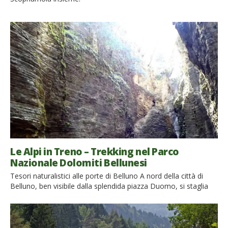
Le Alpi in Treno – Trekking nel Parco
Nazionale Dolomiti Bellunesi
Tesori naturalistici alle porte di Belluno A nord della città di
Belluno, ben visibile dalla splendida piazza Duomo, si staglia
un’affilata cresta di roccia dominata, al centro, dalla Schiara, la
cima più alta del Parco Nazionale Dolomiti Bellunesi. Questa
cresta chiude verso l’alto un’imponente parete di Dolomia, che
nulla ha da invidiare alle altre più […]