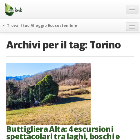
Menu
Salta
al
contenuto
Blog
Trova il tuo Alloggio Ecosostenibile
Offerte Speciali
weekend green
Archivi per il tag:
Torino
Regali
itinerari
FAQ
curiosità
vivere e viaggiare verde
Chi Siamo
news ed eventi
Partner
ecohotel
Contatti
rassegna stampa
Italiano
German
English
Buttigliera Alta: 4 escursioni
spettacolari tra laghi, boschi e
Spanish