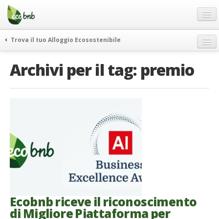
Menu
Salta
al
contenuto
Blog
Trova il tuo Alloggio Ecosostenibile
Offerte Speciali
weekend green
Archivi per il tag:
premio
Regali
itinerari
FAQ
curiosità
vivere e viaggiare verde
Chi Siamo
news ed eventi
Partner
ecohotel
Contatti
rassegna stampa
Italiano
German
English
Ecobnb riceve il riconoscimento
di Migliore Piattaforma per
Spanish