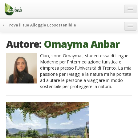
Menu
Salta
al
contenuto
Blog
Trova il tuo Alloggio Ecosostenibile
Offerte Speciali
weekend green
Autore:
Omayma Anbar
Regali
itinerari
FAQ
curiosità
Ciao, sono Omayma , studentessa di Lingue
Moderne per l’intermediazione turistica e
vivere e viaggiare verde
Chi Siamo
d’impresa presso l’Università di Trento. La mia
news ed eventi
passione per i viaggi e la natura mi ha portata
Partner
ad aiutare le persone a viaggiare in modo
ecohotel
sostenibile per proteggere la natura.
Contatti
rassegna stampa
Italiano
German
English
Spanish