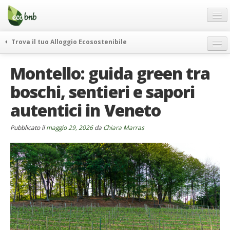
Menu
Salta
al
contenuto
Blog
Trova il tuo Alloggio Ecosostenibile
Offerte Speciali
weekend green
Montello: guida green tra
Regali
itinerari
boschi, sentieri e sapori
FAQ
curiosità
autentici in Veneto
vivere e viaggiare verde
Chi Siamo
news ed eventi
Partner
Pubblicato il
maggio 29, 2026
da
Chiara Marras
ecohotel
Contatti
rassegna stampa
Italiano
German
English
Spanish