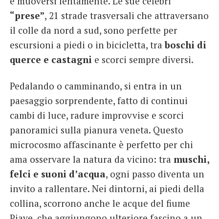
è muoversi lentamente. Le sue celebri
“prese”
, 21 strade trasversali che attraversano
il colle da nord a sud, sono perfette per
escursioni a piedi o in bicicletta, tra
boschi di
querce e castagni
e scorci sempre diversi.
Pedalando o camminando, si entra in un
paesaggio sorprendente, fatto di continui
cambi di luce, radure improvvise e scorci
panoramici sulla pianura veneta. Questo
microcosmo affascinante è perfetto per chi
ama osservare la natura da vicino: tra
muschi,
felci e suoni d’acqua
, ogni passo diventa un
invito a rallentare. Nei dintorni, ai piedi della
collina, scorrono anche le acque del fiume
Piave, che aggiungono ulteriore fascino a un