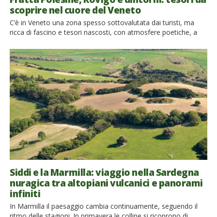
scoprire nel cuore del Veneto
C’è in Veneto una zona spesso sottovalutata dai turisti, ma
ricca di fascino e tesori nascosti, con atmosfere poetiche, a
tratti ostili ma sempre piene di bellezza. Un viaggio tra Fratta
Polesine, Rovigo, Delta del Po e dintorni è un’esperienza unica,
in cui il passato si intreccia con il presente, e la natura offre
panorami […]
Siddi e la Marmilla: viaggio nella Sardegna
nuragica tra altopiani vulcanici e panorami
infiniti
In Marmilla il paesaggio cambia continuamente, seguendo il
ritmo delle stagioni. In primavera le colline si ricoprono di