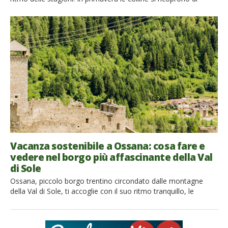
papaveri, asfodeli e distese di grano ancora verde. L’estate le
trasforma in un mare giallo, con le spighe di grano mosse dal
maestrale che contrastano con il verde argentato degli ulivi e
con il nero delle rocce […]
Vacanza sostenibile a Ossana: cosa fare e
vedere nel borgo più affascinante della Val
di Sole
Ossana, piccolo borgo trentino circondato dalle montagne
della Val di Sole, ti accoglie con il suo ritmo tranquillo, le
antiche case in pietra, i balconi fioriti e una natura che sembra
abbracciare ogni angolo del paese. Questa gemma,
incastonata tra il Parco Nazionale dello Stelvio e il Parco