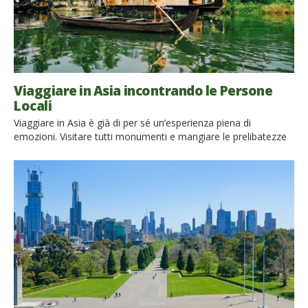
Viaggiare in Asia incontrando le Persone
Locali
Viaggiare in Asia è già di per sé un’esperienza piena di
emozioni. Visitare tutti monumenti e mangiare le prelibatezze
locali ti lascerà innumerevoli ricordi che potrai felicemente
condividere con le persone che ti circondano. Potrai tuttavia
far salire di livello la tua esperienza di viaggio in Asia uscendo
con le persone del luogo e intessendo relazioni […]