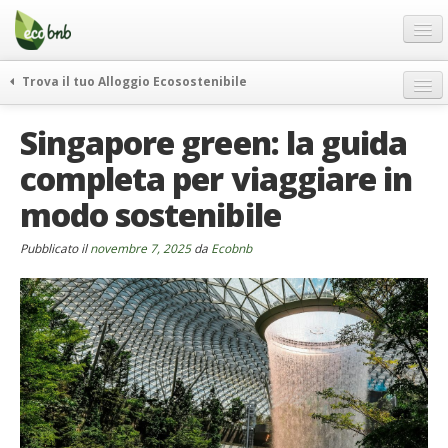
Menu
Salta
al
contenuto
Blog
Trova il tuo Alloggio Ecosostenibile
Offerte Speciali
weekend green
Singapore green: la guida
Regali
itinerari
completa per viaggiare in
FAQ
curiosità
modo sostenibile
vivere e viaggiare verde
Chi Siamo
news ed eventi
Partner
Pubblicato il
novembre 7, 2025
da
Ecobnb
ecohotel
Contatti
rassegna stampa
Italiano
German
English
Spanish