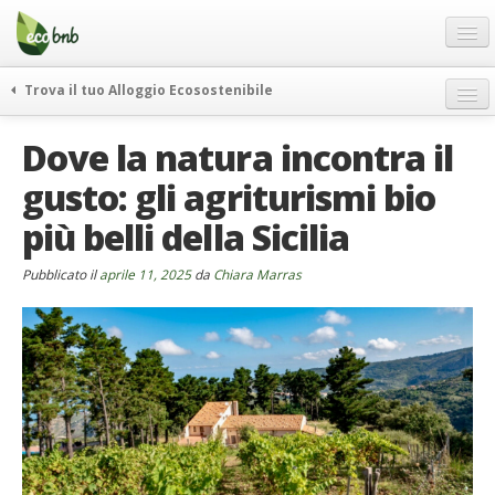
Menu
Salta
al
contenuto
Blog
Trova il tuo Alloggio Ecosostenibile
Offerte Speciali
weekend green
Dove la natura incontra il
Regali
itinerari
gusto: gli agriturismi bio
FAQ
curiosità
più belli della Sicilia
vivere e viaggiare verde
Chi Siamo
news ed eventi
Partner
Pubblicato il
aprile 11, 2025
da
Chiara Marras
ecohotel
Contatti
rassegna stampa
Italiano
German
English
Spanish