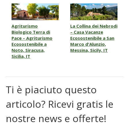
Agriturismo
La Collina dei Nebrodi
Biologico Terra di
– Casa Vacanze
Pace – Agriturismo
Ecosostenibile a San
Ecosostenibile a
Marco d'Alunzio,
Noto, Siracusa,
Messina, Sicily, IT
Sicilia, IT
Ti è piaciuto questo
articolo? Ricevi gratis le
nostre news e offerte!