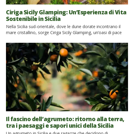
Ciriga Sicily Glamping: Un’Esperienza di Vita
Sostenibile in Sicilia
Nella Sicilia sud-orientale, dove le dune dorate incontrano il
mare cristallino, sorge Ciriga Sicily Glamping, un’oasi di pace
che unisce il fascino della natura incontaminata con il comfort
di un soggiorno esclusivo. Qui, il concetto di ospitalità si
trasforma in un’esperienza autentica e sostenibile, in cui il
rispetto per l’ambiente si intreccia con il piacere […]
Il fascino dell’agrumeto: ritorno alla terra,
tra i paesaggi e sapori unici della Sicilia
Un agrumeto in Sicilia e due ragazze che decidono di