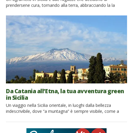
prendersene cura, tornando alla terra, abbracciando la la
sostenibilità e la tecnologia informatica. Tra i tanti progetti
un’esperienza sensoriale tra i profumi e i sapori unici della
frutta appena raccolta. Perché la felicità è assaporare i ritmi
lenti della terra. Ecco la storia di Nadia e […]
Da Catania all’Etna, la tua avventura green
in Sicilia
Un viaggio nella Sicilia orientale, in luoghi dalla bellezza
indescrivibile, dove “a muntagna” è sempre visibile, come a
seguirvi e a indicarvi la via. Una vacanza da vivere appieno, tra
degustazioni e itinerari, alla scoperta di Catania, del vulcano
Etna e dei suoi dintorni, sempre nel pieno rispetto