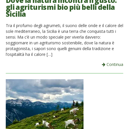
Dove la natura incontra il gusto:
gli agriturismi bio più belli della
French
Sicilia
Italiano
Tra il profumo degli agrumeti, il suono delle onde e il calore del
sole mediterraneo, la Sicilia è una terra che conquista tutti i
sensi. Ma c’è un modo speciale per viverla davvero:
soggiornare in un agriturismo sostenibile, dove la natura è
protagonista, i sapori sono quelli genuini della tradizione e
l’ospitalità ha il calore […]
Continua