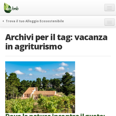
Menu
Salta
al
contenuto
Blog
Trova il tuo Alloggio Ecosostenibile
Offerte Speciali
weekend green
Archivi per il tag:
vacanza
Regali
itinerari
in agriturismo
FAQ
curiosità
vivere e viaggiare verde
Chi Siamo
news ed eventi
Partner
ecohotel
Contatti
rassegna stampa
Italiano
German
English
Spanish