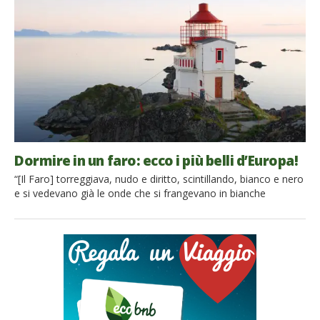
stagliano sullo sfondo nero della foresta. Sconosciuti esseri
alieni, dischi volanti atterrati silenziosamente […]
Dormire in un faro: ecco i più belli d’Europa!
“[Il Faro] torreggiava, nudo e diritto, scintillando, bianco e nero
e si vedevano già le onde che si frangevano in bianche
schegge come frammenti di vetro sugli scogli” Virginia Woolf
Poetici, senza tempo, misteriosi, malinconici, ma romantici: i
fari, isolati e remoti, nascondono un grande fascino. Chi non
ha mai sognato di vivere in un […]