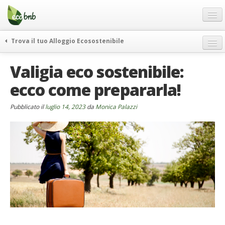
Menu
Salta
al
contenuto
Blog
Trova il tuo Alloggio Ecosostenibile
Offerte Speciali
weekend green
Valigia eco sostenibile:
Regali
itinerari
ecco come prepararla!
FAQ
curiosità
vivere e viaggiare verde
Chi Siamo
Pubblicato il
luglio 14, 2023
da
Monica Palazzi
news ed eventi
Partner
ecohotel
Contatti
rassegna stampa
Italiano
German
English
Spanish