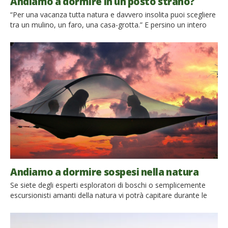
Andiamo a dormire in un posto strano?
“Per una vacanza tutta natura e davvero insolita puoi scegliere
tra un mulino, un faro, una casa-grotta.” E persino un intero
villaggio costruito sugli alberi! Sono queste le proposte
dell’articolo uscito su Starbene, la rivista femminile dedicata al
benessere, del 25 maggio 2014, che parla anche di ViaggiVerdi.
Le proposte di soggiorno naturali e insolite, sono: […]
Andiamo a dormire sospesi nella natura
Se siete degli esperti esploratori di boschi o semplicemente
escursionisti amanti della natura vi potrà capitare durante le
vostre passeggiate, soprattutto notturne, di avvistare strane
luci fosforescenti irradiarsi tra gli alberi. Avvicinandovi potreste
scorgere grandi sagome, simili a navicelle spaziali, che si