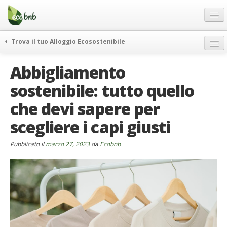
Menu
Salta
al
contenuto
Blog
Trova il tuo Alloggio Ecosostenibile
Offerte Speciali
weekend green
Abbigliamento
Regali
itinerari
sostenibile: tutto quello
FAQ
curiosità
che devi sapere per
vivere e viaggiare verde
Chi Siamo
news ed eventi
scegliere i capi giusti
Partner
ecohotel
Contatti
Pubblicato il
marzo 27, 2023
da
Ecobnb
rassegna stampa
Italiano
German
English
Spanish