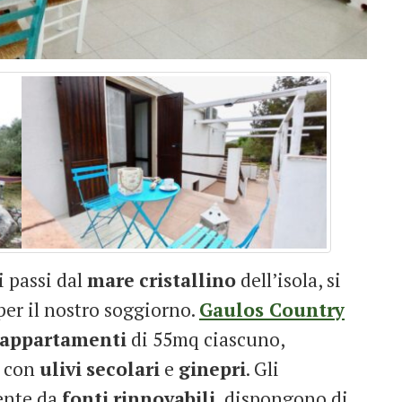
 passi dal
mare
cristallino
dell’isola, si
per il nostro soggiorno.
Gaulos Country
appartamenti
di 55mq ciascuno,
con
ulivi
secolari
e
ginepri
. Gli
iente da
fonti
rinnovabili
, dispongono di