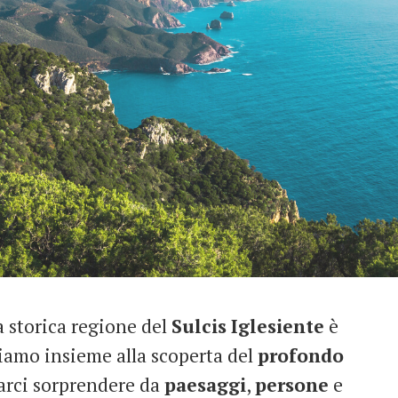
a storica regione del
Sulcis
Iglesiente
è
iamo insieme alla scoperta del
profondo
farci sorprendere da
paesaggi
,
persone
e