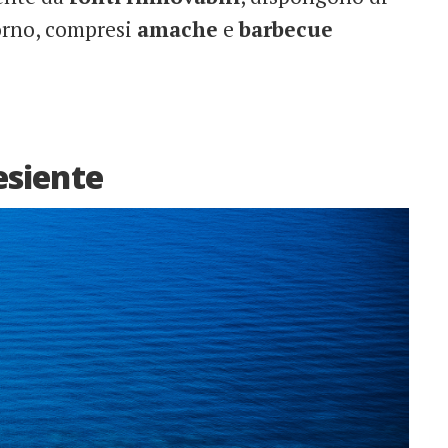
iorno, compresi
amache
e
barbecue
lesiente