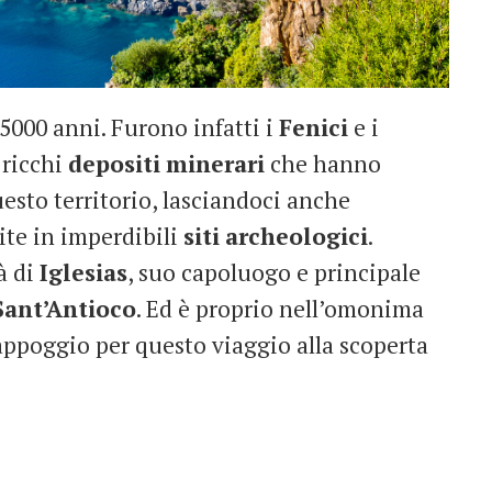
i 5000 anni. Furono infatti i
Fenici
e i
 ricchi
depositi
minerari
che hanno
esto territorio, lasciandoci anche
ite in imperdibili
siti
archeologici
.
à di
Iglesias
, suo capoluogo e principale
Sant’Antioco
. Ed è proprio nell’omonima
 appoggio per questo viaggio alla scoperta