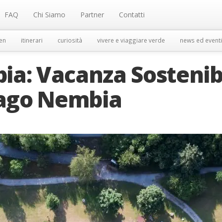
FAQ
Chi Siamo
Partner
Contatti
en
itinerari
curiosità
vivere e viaggiare verde
news ed eventi
ia: Vacanza Sostenib
Lago Nembia