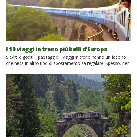
I 10 viaggi in treno più belli d’Europa
Siediti e goditi il paesaggio: i viaggi in treno hanno un fascino
che nessun altro tipo di spostamento sa regalare. Spesso, per
comodità e velocità, per i nostri viaggi scegliamo l’aereo, ma i
viaggi in treno non solo sono eco-sostenibili ma sono anche
un viaggio nel viaggio; la meta è secondaria, il percorso, tra
ghiacciai, mare […]