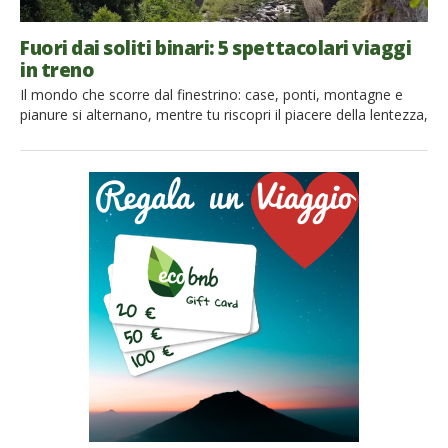
Fuori dai soliti binari: 5 spettacolari viaggi
in treno
Il mondo che scorre dal finestrino: case, ponti, montagne e
pianure si alternano, mentre tu riscopri il piacere della lentezza,
a bordo di un treno insolito ed originale che ti permette di
scoprire l’Italia da un’altra prospettiva, di viaggiare fuori dai
soliti binari del turismo di massa, in carrozze dal sapore
vintage e retrò. Ecco […]