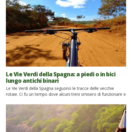
Le Vie Verdi della Spagna: a piedi o in bici
lungo antichi binari
Le Vie Verdi della Spagna seguono le tracce delle vecchie
rotaie. Ci fu un tempo dove alcuni treni smisero di funzionare e
vennero dimenticati. Ma oggi, con un tocco di magia, quei
binari occupati da locomotive si sono trasformati in percorsi
per pedoni e biciclette. Si chiamano Vie Verdi, o Vías Verdes in
spagnolo, e […]