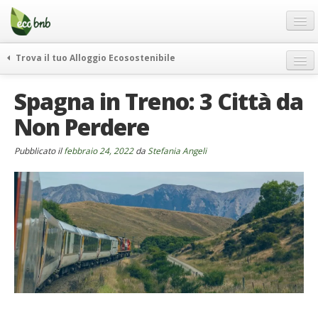
Menu
Salta
al
contenuto
Blog
Trova il tuo Alloggio Ecosostenibile
Offerte Speciali
weekend green
Spagna in Treno: 3 Città da
Regali
itinerari
Non Perdere
FAQ
curiosità
vivere e viaggiare verde
Chi Siamo
Pubblicato il
febbraio 24, 2022
da
Stefania Angeli
news ed eventi
Partner
ecohotel
Contatti
rassegna stampa
Italiano
German
English
Spanish