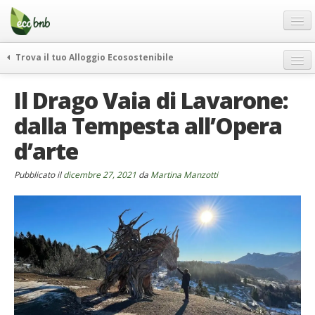
Menu
Salta
al
contenuto
Blog
Trova il tuo Alloggio Ecosostenibile
Offerte Speciali
weekend green
Il Drago Vaia di Lavarone:
Regali
itinerari
dalla Tempesta all’Opera
FAQ
curiosità
d’arte
vivere e viaggiare verde
Chi Siamo
news ed eventi
Partner
Pubblicato il
dicembre 27, 2021
da
Martina Manzotti
ecohotel
Contatti
rassegna stampa
Italiano
German
English
Spanish