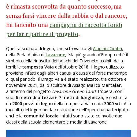
è rimasta sconvolta da quanto successo, ma
senza farsi vincere dalla rabbia o dal rancore,
ha lanciato una
campagna di raccolta fondi
per far ripartire il progetto
.
Questa scultura di legno, che si trova tra gli
Altipiani Cimbri
,
nella Perla Alpina di
Lavarone
, è la più grande d’Europa ed è il
simbolo della rinascita dei boschi del Triveneto, colpiti dalla
terribile
tempesta Vaia
dell’ottobre 2018. Il legno utilizzato
proviene infatti dagli alberi caduti a causa del forte maltempo
di quel periodo. Il Drago Vaia è stato realizzato, tra ottobre e
novembre 2021, dallo scultore di Asiago
Marco Martalar
,
all’interno del progetto
Lavarone Green Land
. L’opera, con i
suoi
6 metri di altezza
e
7 metri di lunghezza
, è costituita
da
2000 pezzi di legno
della tempesta Vaia e da
3000 viti
. Alla
raccolta del legno per la costruzione dell’opera ha partecipato
anche la
comunità locale
: infatti sono state coinvolte due
classi della scuola elementare e media di Lavarone.