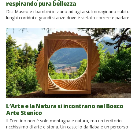
respirando pura bellezza
Dici Museo e i bambini iniziano ad agitarsi. Immaginano subito
lunghi corridoi e grandi stanze dove è vietato correre e parlare
ad alta voce. Poi scopri che anche loro adorano l’Arte se il
museo è quello giusto. Un grande parco, ad esempio,
circondato da boschi e montagne. Un percorso immerso
nella natura, come quello di Arte […]
L’Arte e la Natura si incontrano nel Bosco
Arte Stenico
Il Trentino non è solo montagna e natura, ma un territorio
ricchissimo di arte e storia. Un castello da fiaba e un percorso
di land-art ci portano in viaggio tra arte e natura a Stenico In