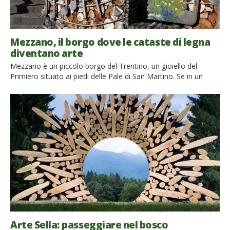
Mezzano, il borgo dove le cataste di legna
diventano arte
Mezzano è un piccolo borgo del Trentino, un gioiello del
Primiero situato ai piedi delle Pale di San Martino. Se in un
primo momento ti sembrerà un altro dei tanti paesini di
montagna della regione, con le tradizionali case in legno e
pietra e il panorama sulle Dolomiti che le avvolge, capirai
presto che invece […]
Arte Sella: passeggiare nel bosco