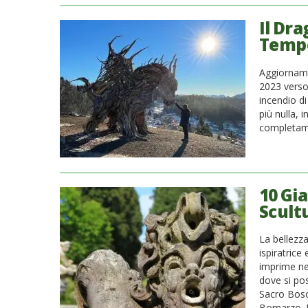
Il Dra
Tempe
Aggiorname
2023 verso 
incendio di
più nulla, i
completame
10 Gia
Scult
La bellezza
ispiratrice
imprime ne
dove si po
Sacro Bosc
Bomarzo, 