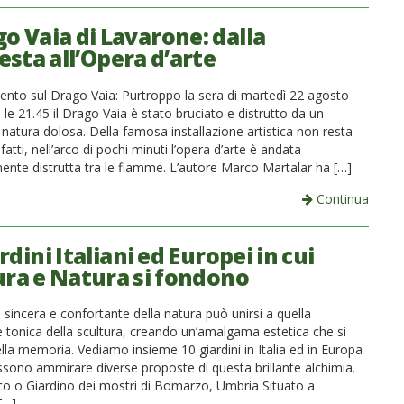
go Vaia di Lavarone: dalla
sta all’Opera d’arte
nto sul Drago Vaia: Purtroppo la sera di martedì 22 agosto
le 21.45 il Drago Vaia è stato bruciato e distrutto da un
 natura dolosa. Della famosa installazione artistica non resta
nfatti, nell’arco di pochi minuti l’opera d’arte è andata
nte distrutta tra le fiamme. L’autore Marco Martalar ha […]
Continua
rdini Italiani ed Europei in cui
ura e Natura si fondono
 sincera e confortante della natura può unirsi a quella
 e tonica della scultura, creando un’amalgama estetica che si
lla memoria. Vediamo insieme 10 giardini in Italia ed in Europa
ssono ammirare diverse proposte di questa brillante alchimia.
o o Giardino dei mostri di Bomarzo, Umbria Situato a
[…]