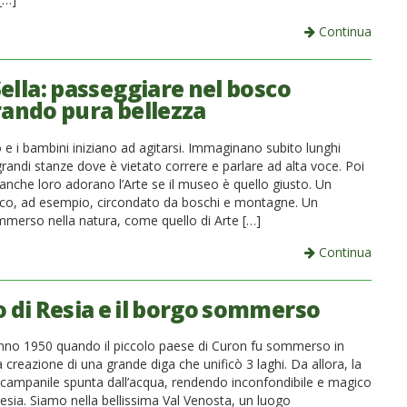
Continua
Sella: passeggiare nel bosco
rando pura bellezza
 e i bambini iniziano ad agitarsi. Immaginano subito lunghi
grandi stanze dove è vietato correre e parlare ad alta voce. Poi
anche loro adorano l’Arte se il museo è quello giusto. Un
co, ad esempio, circondato da boschi e montagne. Un
mmerso nella natura, come quello di Arte […]
Continua
o di Resia e il borgo sommerso
anno 1950 quando il piccolo paese di Curon fu sommerso in
a creazione di una grande diga che unificò 3 laghi. Da allora, la
n campanile spunta dall’acqua, rendendo inconfondibile e magico
Resia. Siamo nella bellissima Val Venosta, un luogo