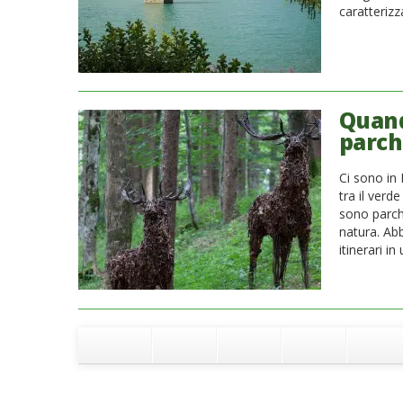
caratterizz
Quand
parchi
Ci sono in 
tra il verd
sono parch
natura. Abb
itinerari i