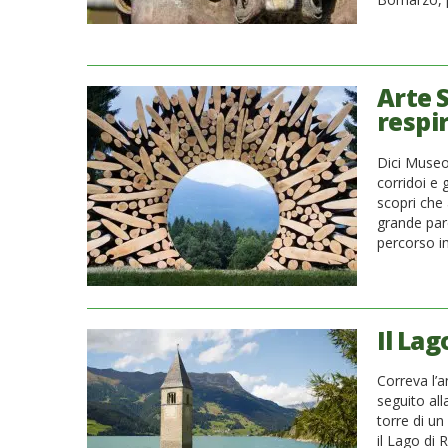
Arte 
respi
Dici Museo
corridoi e 
scopri che 
grande par
percorso i
Il Lag
Correva l’
seguito all
torre di u
il Lago di 