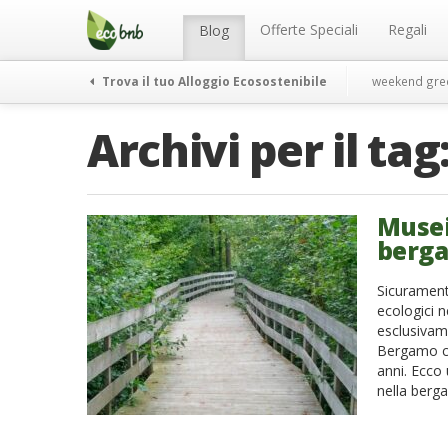
Menu
Salta
al
Offerte Speciali
Regali
Blog
contenuto
Trova il tuo Alloggio Ecosostenibile
weekend gre
Archivi per il tag
Musei 
berg
Sicurament
ecologici n
esclusivame
Bergamo ch
anni. Ecco 
nella berg