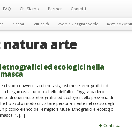
FAQ
Chi Siamo
Partner
Contatti
en
itinerari
curiosità
vivere e viaggiare verde
news ed eventi
:
natura arte
etnografici ed ecologici nella
amasca
e ci sono davvero tanti meravigliosi musei etnografici ed
ella bergamasca, uno più bello dell’altro! Oggi vi parlerò
nte di quei musei etnografici ed ecologici della provincia di
e ho avuto modo di visitare personalmente nel corso degli
un piccolo elenco dei 4 migliori Musei Etnografici e ecologici
amasca: 1. […]
Continua